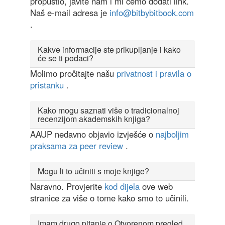
propustio, javite nam i mi ćemo dodati link.
Naš e-mail adresa je
info@bitbybitbook.com
.
Kakve informacije ste prikupljanje i kako
će se ti podaci?
Molimo pročitajte našu
privatnost i pravila o
pristanku
.
Kako mogu saznati više o tradicionalnoj
recenzijom akademskih knjiga?
AAUP nedavno objavio izvješće o
najboljim
praksama za peer review
.
Mogu li to učiniti s moje knjige?
Naravno. Provjerite
kod dijela
ove web
stranice za više o tome kako smo to učinili.
Imam drugo pitanje o Otvorenom pregled.