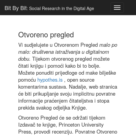
Bit By Bit
: Social Research in the Digital Age
Toggle
navigatio
Otvoreno pregled
Vi sudjelujete u Otvorenom Pregled
malo po
malo: društvena istraživanja u digitalnom
dobu.
Tijekom otvorenog pregled možete
čitati knjigu i pomoći kako bi to bolje.
Možete ponuditi prijedloge od make bilješke
pomoću
hypothes.is
, open source
komentarima sustava. Nadalje, web stranica
će biti prikupljanje svoju implicitnu povratne
informacije praćenjem čitateljstva i stopa
prekida svakog odjeljka Knjige.
Otvoreno Pregled će se održati tijekom
Izdavač te knjige, Princeton University
Press, provodi recenziju. Povratne Otvoreno