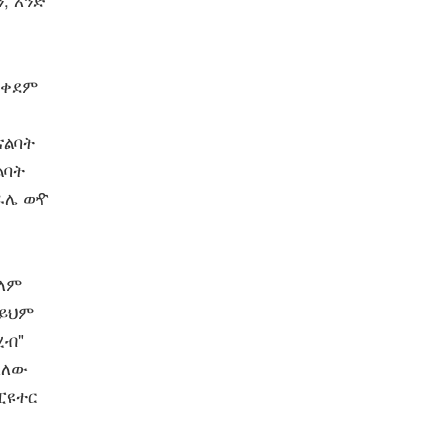
, አንድ
 ቀደም
ናልባት
ልባት
ዴራሌ ወዯ
ዓለም
 ይህም
ሂብ"
አለው
ፒዩተር