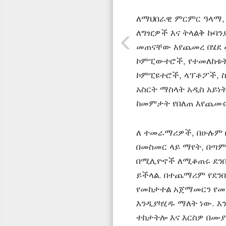
ለማህበራዊ ምርምር ዓላማ, 
ለግዢዎች እና ትላልቅ ኩባ
መጠናቸው እየጨመረ በሄደ 
ኮምፒውተሮች, የተመለከቱትን, 
ኮምፒዩተሮች, ላፕቶፖች, ስማ
አስርት ማስላት አዲስ አይነ
ከመምታት የበለጠ እየጨመሩ 
ለ ተመራማሪዎች, በሁሉም 
በመስመር ላይ ማየት, በጣም
በሚሊዮኖች ለሚቆጠሩ ደንበ
ይችላል. በተጨማሪም የደንበ
የመከታተል አጀማመርን የመ
እንዲያካሂዱ ማለት ነው. እ
ተከታትሎ እና እርስዎ በሙ