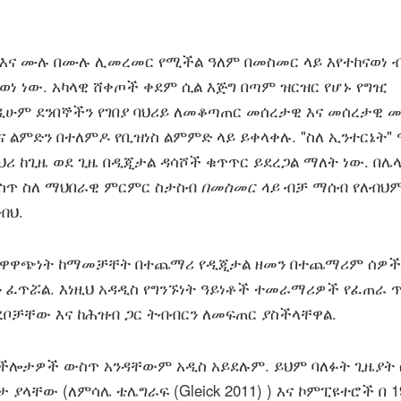
እና ሙሉ በሙሉ ሊመረመር የሚችል ዓለም በመስመር ላይ እየተከናወነ 
ወነ ነው. አካላዊ ሸቀጦች ቀደም ሲል እጅግ በጣም ዝርዝር የሆኑ የግዢ
ዲሁም ደንበኞችን የገበያ ባህሪይ ለመቆጣጠር መሰረታዊ እና መሰረታዊ 
ና ልምድን በተለምዶ የቢዝነስ ልምምድ ላይ ይቀላቀሉ. "ስለ ኢንተርኔት"
ሪ ከጊዜ ወደ ጊዜ በዲጂታል ዳሳሾች ቁጥጥር ይደረጋል ማለት ነው. በሌ
ውስጥ ስለ ማህበራዊ ምርምር ስታስብ
በመስመር ላይ
ብቻ ማሰብ የለብህም
ብህ.
ተለዋዋጭነት ከማመቻቸት በተጨማሪ የዲጂታል ዘመን በተጨማሪም ሰዎች
 ፈጥሯል. እነዚህ አዳዲስ የግንኙነት ዓይነቶች ተመራማሪዎች የፈጠራ 
ደረቦቻቸው እና ከሕዝብ ጋር ትብብርን ለመፍጠር ያስችላቸዋል.
 ችሎታዎች ውስጥ አንዳቸውም አዲስ አይደሉም. ይህም ባለፉት ጊዜያት
ሎታ ያላቸው (ለምሳሌ ቴሌግራፍ
(Gleick 2011)
) እና ኮምፒዩተሮች በ 1