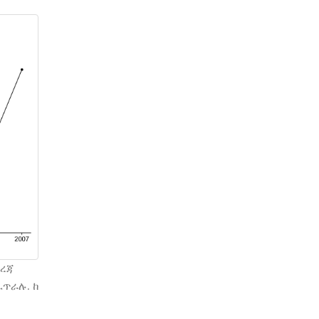
መረጃ
ጥራሉ. ከ