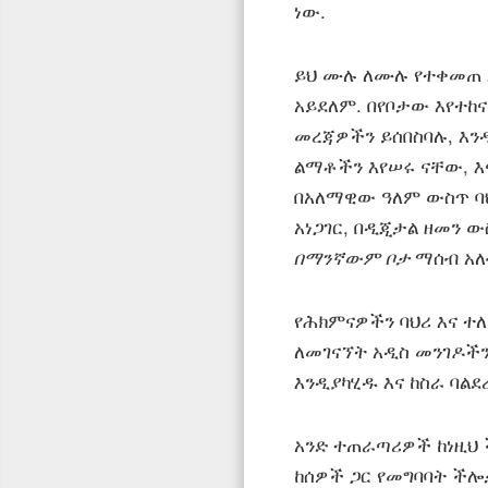
ነው.
ይህ ሙሉ ለሙሉ የተቀመጠ 
አይደለም. በየቦታው እየተከና
መረጃዎችን ይሰበስባሉ, እን
ልማቶችን እየሠሩ ናቸው, እ
በአለማዊው ዓለም ውስጥ ባህ
አነጋገር, በዲጂታል ዘመን 
በማንኛውም ቦታ
ማሰብ አለ
የሕክምናዎችን ባህሪ እና 
ለመገናኘት አዲስ መንገዶችን
እንዲያካሂዱ እና ከስራ ባል
አንድ ተጠራጣሪዎች ከነዚህ
ከሰዎች ጋር የመግባባት ች