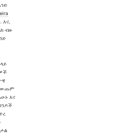
አንድ
eira
 እና,
ልክ ብዙ
ንድ
 ላይ
ሆዎች
ታዊ
 ለውጡም
አሁኑ እና
ንዳንዶች
ጥረ
ን
ጂታል