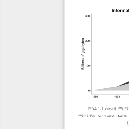
ምስል 1.1 የመረጃ ማከ
ማከማቻው አሁን ሙሉ በሙሉ ዲ
H