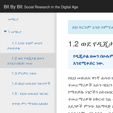
Bit By Bit
: Social Research in the Digital Age
መግቢያ
ይህ ትርጉም አንድ ኮምፒ
1 መግቢያ
1.2
ወደ የዲጂታ
1.1 አንድ ቀለም ውስጥ
ይወድቃል
የዲጂታል ዘመን በሁሉም
1.2 ወደ የዲጂታል ዘመን
እንደሚቀይር ነው.
እንኳን በደህና መጡ
1.3 ምርምር ንድፍ
የዚህ መጽሐፍ ዋነኛ ሐሳብ
1.4 በዚህ መጽሐፍ ገጽታዎች
ተመራማሪዎች አሁን ባህሪን 
የማይቻሉ ነገሮችን በትብብር
1.5 . የዚህ መጽሐፍ ዝርዝር
ተመራማሪዎቹ በቅርብ ጊዜ 
ቀጥሎ ምን ማንበብ አለብህ
አደጋዎች ምንጭ ከአማላጅ እ