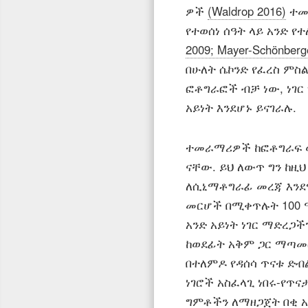
ዎች
(Waldrop 2016)
ተመሳ
የተወሰነ ሰዓት ላይ አንድ የ
2009; Mayer-Schönberge
በሁለት ሴኮንድ የፈረስ ምስል
ፎቶግራፎች ብቻ ነው, ነገር
አይነት እንደሆኑ ይናገራሉ.
ተመራማሪዎች ከፎቶግራፍ ወ
ናቸው. ይህ ለውጥ ግን ከዚ
ለሲኒማቶግራፊ መረጃ እንደ
መርሆች በሚቀጥሉት 100 
አንድ አይነት ነገር ማድረጋች
ከወደፊት አቅም ጋር ማጣመር
በተለምዶ የዳሰሳ ጥናቱ ድብል
ነገሮች አስፈላጊ ነበሩ-የጥ
ግምቶችን ለማዘጋጀት በቂ 