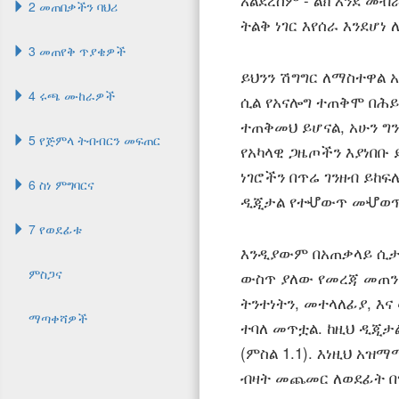
አልደረሰም - ልክ እንደ መብ
2 መጠበቃችን ባህሪ
ትልቅ ነገር እየሰራ እንደሆነ
3 መጠየቅ ጥያቄዎች
ይህንን ሽግግር ለማስተዋል 
4 ሩጫ ሙከራዎች
ሲል የአናሎግ ተጠቅሞ በሕይ
ተጠቅመህ ይሆናል, አሁን ግ
5 የጅምላ ትብብርን መፍጠር
የአካላዊ ጋዜጦችን እያነበቡ 
ነገሮችን በጥሬ ገንዘብ ይከፍ
6 ስነ ምግባርና
ዲጂታል የተሇውጥ መሇወጥ,
7 የወደፊቱ
እንዲያውም በአጠቃላይ ሲታ
ምስጋና
ውስጥ ያለው የመረጃ መጠን
ትንተነትን, መተላለፊያ, እና
ማጣቀሻዎች
ተባለ መጥቷል. ከዚህ ዲጂታ
(ምስል 1.1). እነዚህ አ
ብዛት መጨመር ለወደፊት በ