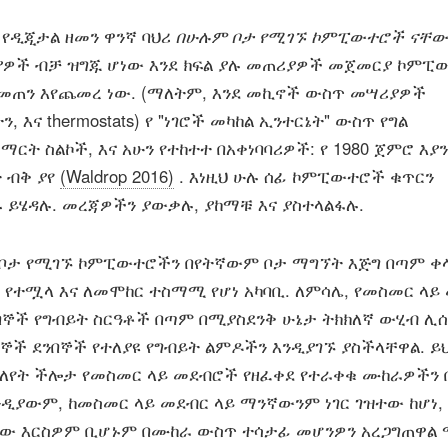
የዲጂታል ዘመን ዋንኛ ባህሪ
በሁሉም ቦታ የሚገኙ ኮምፒውተሮች ናቸው
ንያዎች ብቻ ዝግጁ ሆነው እንደ ክፍል ያሉ መጠሪያዎች መጀመርያ ኮምፒ
መጠን እየጨመረ ነው. (ማለትም, እንደ መኪኖች ውስጥ መሣሪያዎች
እና thermostats) የ "ነገሮች መካከል ኢንተርኔት" ውስጥ የግል
ርት ስልኮች, እና አሁን የተከተተ በአቀነባባሪዎች: የ 1980 ጀምሮ እያ
ት ብቅ ያየ
(Waldrop 2016)
. እነዚህ ሁሉ ሰፊ ኮምፒውተሮች ቁጥርን
ይሄዳሉ. መረጃዎችን ያውቃሉ, ያከማቹ እና ያስተላልፋሉ.
ቦታ የሚገኙ ኮምፒውተሮችን በየትኛውም ቦታ ማግኘት እጅግ በጣም ቀላ
 የተሟላ እና ለመሞከር ተስማሚ የሆነ አካባቢ. ለምሳሌ, የመስመር ላይ
ኞች የግብይት ስርዓቶች በጣም በሚያስደንቅ ሁኔታ ትክክለኛ ውሂብ ሊ
ኞች ደንበኞች የተለያዩ የግብይት ልምዶችን እንዲያገኙ ያስችላቸዋል. ይ
ለየት ችሎታ የመስመር ላይ መደብሮች የዘፈቀደ የተራቀቁ ሙከራዎችን
ንዲያውም, ከመስመር ላይ መደብር ላይ ማንኛውንም ነገር ገዝተው ከሆነ,
ያው እርስዎም ቢሆኑም በሙከራ ውስጥ ተሳታፊ መሆንዎን አረጋግጠዋል