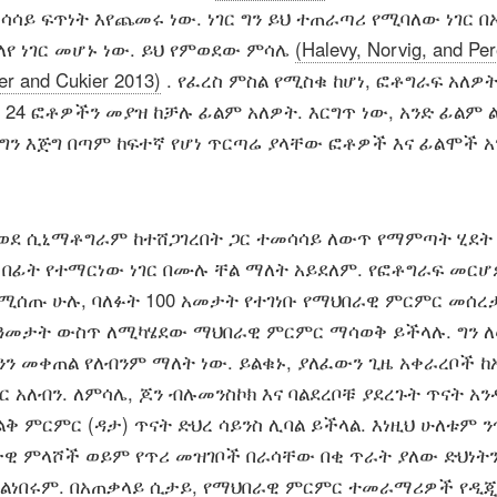
ሳይ ፍጥነት እየጨመሩ ነው. ነገር ግን ይህ ተጠራጣሪ የሚባለው ነገር በ
ተለየ ነገር መሆኑ ነው. ይህ የምወደው ምሳሌ
(Halevy, Norvig, and Per
r and Cukier 2013)
. የፈረስ ምስል የሚስቁ ከሆነ, ፎቶግራፍ አለዎት.
 24 ፎቶዎችን መያዝ ከቻሉ ፊልም አለዎት. እርግጥ ነው, አንድ ፊልም 
 ግን እጅግ በጣም ከፍተኛ የሆነ ጥርጣሬ ያላቸው ፎቶዎች እና ፊልሞች አ
ደ ሲኒማቶግራም ከተሸጋገረበት ጋር ተመሳሳይ ለውጥ የማምጣት ሂደት
ህ በፊት የተማርነው ነገር በሙሉ ቸል ማለት አይደለም. የፎቶግራፍ መር
ሚሰጡ ሁሉ, ባለፉት 100 አመታት የተገነቡ የማህበራዊ ምርምር መሰረ
ዓመታት ውስጥ ለሚካሄደው ማህበራዊ ምርምር ማሳወቅ ይችላሉ. ግን
ንን መቀጠል የለብንም ማለት ነው. ይልቁኑ, ያለፈውን ጊዜ አቀራረቦች ከ
 አለብን. ለምሳሌ, ጆን ብሉመንስኮክ እና ባልደረቦቹ ያደረጉት ጥናት አ
ቅ ምርምር (ዳታ) ጥናት ድህረ ሳይንስ ሊባል ይችላል. እነዚህ ሁለቱም ን
ናታዊ ምላሾች ወይም የጥሪ መዝገቦች በራሳቸው በቂ ጥራት ያለው ድህነት
አልነበሩም. በአጠቃላይ ሲታይ, የማህበራዊ ምርምር ተመራማሪዎች የዲ