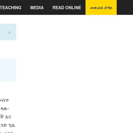
TEACHING
MEDIA
READ ONLINE
መጽሐፍ ይግዙ
×
ውስጥ
ችላሉ-
ች እና
ንድ ጊዜ