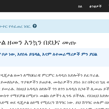
ስለ
ቋንቋዎች
ውተር የተፈጠረ ነበር.
ል ዘመን እንኳን በደህና መጡ
 ቦታ ነው, እየሰፋ ይሄዳል, እናም ለተመራማሪዎች ምን ያህል
 የዲጂታል ዘመን ለማህበራዊ ምርምር አዳዲስ እድሎችን ይፈጥራል.
ይመለከታሉ, ጥያቄዎችን ይጠይቁ, ሙከራዎችን ያስሩ እና በቅርብ ጊዜ 
 ይሠራሉ. ከነዚህ አዳዲስ ዕድሎች ጎን ለጎን አዳዲስ ስጋቶች ሊመጡ ይ
ውስጥ የማይቻል በሚሆኑ መልኩ ሰዎችን ሊጎዱ ይችላሉ. የእነዚህ እድሎ
ድሜ ወደ ዲጂታል ዕድሜ የሚደረግ ሽግግር ነው. ይህ ሽግግር ሁሉም በአ