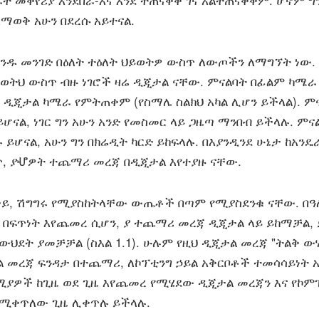
ራት መቀየሪያ እንደበራ-እና እንደ ተጠናቀቀ ገና አልተጠናቀቀም. ሆኖም ግን
 ለማወቅ አሁን በደረሱ አይተናል.
አንዱ መንገድ በዕለት ተዕለት ህይወትዎ ውስጥ ለውጦችን ለማግኘት ነው.
ወትህ ውስጥ ብዙ ነገሮች ዛሬ ዲጂታል ናቸው. ምናልባት በፊልም ካሜራ
ን ዲጂታል ካሜራ የምትጠቀም (የስማሌ ስልክህ አካል ሊሆን ይችላል). ም
ይሆናል, ነገር ግን አሁን አንድ የመስመር ላይ ጋዜጣ ማንበብ ይችላሉ. ምና
ሉ ይሆናል, አሁን ግን በክሬዲት ካርድ ይከፍላሉ. በእያንዲንደ ሁኔታ ከአን
 ያሇዎት ተጨማሪ መረጃ በዲጂታል እየተያዙ ናቸው.
ይ, ሽግግሩ የሚያስከትላቸው ውጤቶች በጣም የሚያስደንቁ ናቸው. በ
 በፍጥነት እየጨመረ ሲሆን, ያ ተጨማሪ መረጃ ዲጂታል ላይ ይከማቻል,
 ውህደት ያመቻቻል (ስእል 1.1). ሁሉም የዚህ ዲጂታል መረጃ "ትልቅ ው
ል መረጃ ፍንዳታ በተጨማሪ, ለኮፕቲንግ ኃይል አቅርቦቶች ተመሳሳይነት 
ዝማሚያዎች ከጊዜ ወደ ጊዜ እየጨመረ የሚሄደው ዲጂታል መረጃን እና የኮም
ሚቀጥለው ጊዜ ሊቀጥሉ ይችላሉ.