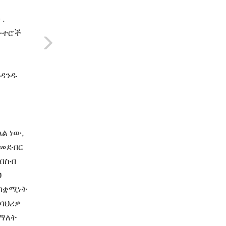
.
ውተሮች
ንዳንዱ
ል ነው,
 መደብር
ሰበስብ
ህ
 በቋሚነት
 ባህሪዎ
 ማለት