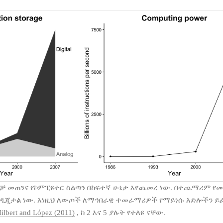
ማቻ መጠንና የኮምፒዩተር ስልጣን በከፍተኛ ሁኔታ እየጨመረ ነው. በተጨማሪም የ
ጂታል ነው. እነዚህ ለውጦች ለማኅበራዊ ተመራማሪዎች የማይነሱ እድሎችን ይፈ
ilbert and López (2011)
, ከ 2 እና 5 ያሉት የተለዩ ናቸው.