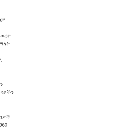
ብቻ
መሠረተ
 ማለት
ላ
,
ን
ጥናቶችን
 ሰዎች
960