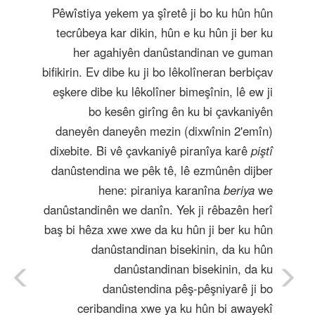
Pêwîstiya yekem ya şîretê ji bo ku hûn hûn
tecrûbeya kar dikin, hûn e ku hûn ji ber ku
her agahiyên danûstandinan ve guman
bifikirin. Ev dibe ku ji bo lêkolîneran berbiçav
eşkere dibe ku lêkolîner bimeşînin, lê ew ji
bo kesên girîng ên ku bi çavkaniyên
daneyên daneyên mezin (dixwînin 2'emîn)
dixebite. Bi vê çavkaniyê piranîya karê
piştî
danûstendina we pêk tê, lê ezmûnên dijber
hene: piraniya karanîna
beriya
we
danûstandinên we danîn. Yek ji rêbazên herî
baş bi hêza xwe xwe da ku hûn ji ber ku hûn
danûstandinan bisekinin, da ku hûn
danûstandinan bisekinin, da ku
danûstendina pêş-pêşniyarê ji bo
ceribandina xwe ya ku hûn bi awayekî