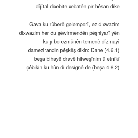
dîjîtal dixebite xebatên pir hêsan dike.
Gava ku rûberê gelemperî, ez dixwazim
dixwazim her du şêwirmendên pêşniyarî yên
ku ji bo ezmûnên temenê dîzmayî
damezirandin pêşkêş dikin: Dane (4.6.1)
beşa bihayê dravê hilweşînim û etnîkî
çêbikin ku hûn di designê de (beşa 4.6.2).