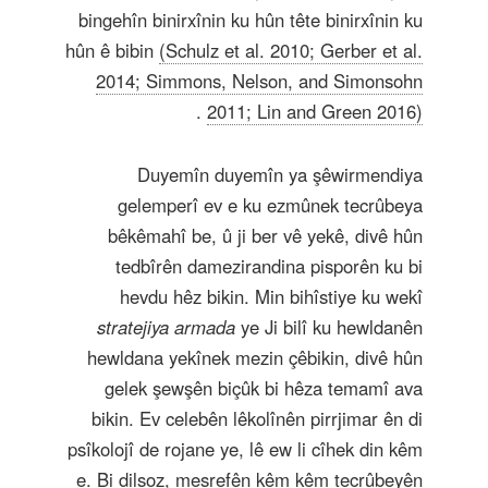
bingehîn binirxînin ku hûn tête binirxînin ku
hûn ê bibin
(Schulz et al. 2010; Gerber et al.
2014; Simmons, Nelson, and Simonsohn
.
2011; Lin and Green 2016)
Duyemîn duyemîn ya şêwirmendiya
gelemperî ev e ku ezmûnek tecrûbeya
bêkêmahî be, û ji ber vê yekê, divê hûn
tedbîrên damezirandina pisporên ku bi
hevdu hêz bikin. Min bihîstiye ku wekî
stratejiya armada
ye Ji bilî ku hewldanên
hewldana yekînek mezin çêbikin, divê hûn
gelek şewşên biçûk bi hêza temamî ava
bikin. Ev celebên lêkolînên pirrjimar ên di
psîkolojî de rojane ye, lê ew li cîhek din kêm
e. Bi dilsoz, mesrefên kêm kêm tecrûbeyên