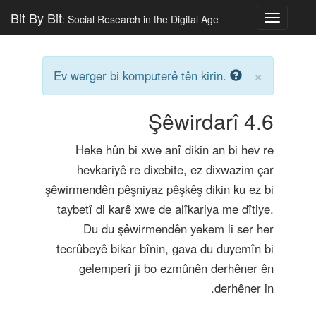
Bit By Bit
: Social Research in the Digital Age
Toggle
navigatio
×
Ev werger bi komputerê tên kirin.
Şêwirdarî
4.6
Heke hûn bi xwe anî dikin an bi hev re
hevkariyê re dixebite, ez dixwazim çar
şêwirmendên pêşniyaz pêşkêş dikin ku ez bi
taybetî di karê xwe de alîkariya me dîtiye.
Du du şêwirmendên yekem li ser her
tecrûbeyê bikar bînin, gava du duyemîn bi
gelemperî ji bo ezmûnên derhêner ên
derhêner in.