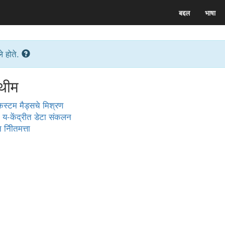
बद्दल
भाषा
े होते.
थीम
कस्टम मैड्सचे मिश्रण
 य-केंद्रीत डेटा संकलन
नीितमत्ता