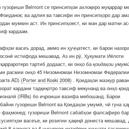
гузориши Belmont се принсипҳои ахлоқиро муқаррар ме
 Фоиданок; ва адлия ва тавсифи ин принсипҳоро дар ам
рдан мумкин аст. Ин принсипҳоест, ки ман дар матни а
сиф кардаам.
афҳои васеъ дорад, аммо ин ҳуҷҷатест, ки барои назор
осонӣ истифода мешавад. Аз ин рӯ, Ҳукумати Иёлоти
уқарраротеро тартиб додааст, ки онҳо ба
қоидаҳои умум
ми расмии онҳо 45 Низомномаи Низомномаи Федерали
parts AD)
(Porter and Koski 2008)
. Қоидаҳои мазкур рава
азорат кардани тадқиқотро тавсиф мекунанд ва онҳо қои
ионалӣ (IRBs) бо иҷроиши вазифа мебошанд. Барои
айни гузориши Belmont ва Қоидаҳои умумӣ, чӣ гуна ҳа
о фаҳмонед: гузориши Belmont сабабҳои фалсафиро ба
сусиятҳои васеъе, ки розигии ҳақиқӣ дониста мешавад, 
умӣ 8 дархост ва 6 унсурҳои ихтиёрии ҳуҷҷати тасдиқку