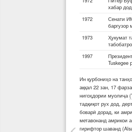
1972
Питер Буф
хабар дод
1972
Сенати ИМ
баргузор 
1973
Ҳукумат т
табобатро
1997
Президент
Tuskegee 
Ин қурбониҳо на танҳ
аққал 22 зан, 17 фарз
нигоҳдории муолиҷа
(
тадқиқот рух дод, дер
боварӣ дорад, ки амр
метавонанд амрикои 
гирифтор шаванд
(Al