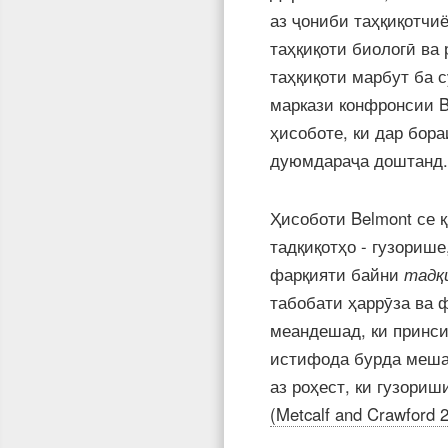
аз ҷониби таҳқиқотчи
таҳқиқоти биологӣ ва
таҳқиқоти марбут ба 
маркази конфронсии B
ҳисоботе, ки дар бор
дуюмдараҷа доштанд.
Ҳисоботи Belmont се 
тадқиқотҳо - гузорише
фарқияти байни
тадқ
табобати ҳаррӯза ва ф
меандешад, ки принси
истифода бурда мешав
аз роҳест, ки гузориш
(Metcalf and Crawford 