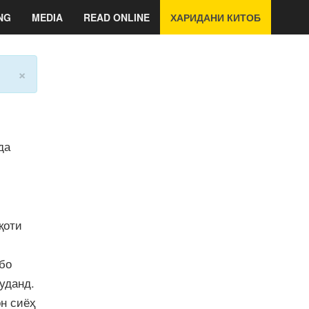
NG
MEDIA
READ ONLINE
ХАРИДАНИ КИТОБ
×
да
қоти
бо
уданд.
н сиёҳ