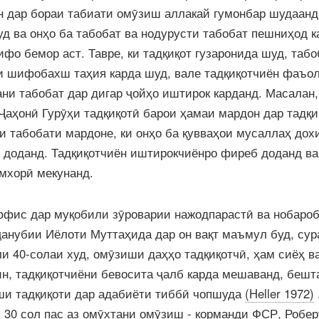
 дар бораи табиати омӯзиш аллакай гумонбар шудаанд,
уд ва онҳо ба табобат ва нодурусти табобат пешниҳод к
фо бемор аст. Тавре, ки тадқиқот гузаронида шуд, табо
и шифобахш таҳия карда шуд, вале тадқиқотчиён фаъо
ни табобат дар дигар ҷойҳо иштирок карданд. Масалан,
аҳонӣ Гурӯҳи тадқиқотӣ барои ҳамаи мардон дар тадқи
и табобати мардоне, ки онҳо ба қувваҳои мусаллаҳ дох
 доданд. Тадқиқотчиён иштирокчиёнро фиреб доданд ва
амхорӣ мекунанд.
фис дар муқобили зӯроварии нажодпарастӣ ва нобаро
ҷанубии Иёлоти Муттаҳида дар он вақт маъмул буд, сур
ли 40-солаи худ, омӯзиши даҳҳо тадқиқотчӣ, ҳам сиёҳ в
ин, тадқиқотчиёни бевосита ҷалб карда мешаванд, бешт
риши тадқиқоти дар адабиёти тиббӣ чопшуда
(Heller 1972)
 30 сол пас аз омӯхтани омӯзиш - корманди ФСР, Робер