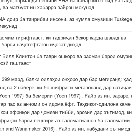
онун, корманди пешини PHS ба хабарнигор оид ба тадқ
, ва матбуот ин хабарро вайрон мекунад
А доир ба таҷрибаи инсонӣ, аз ҷумла омӯзиши Tuskeg
мекунад
асмим гирифтааст, ки тадриҷан бекор карда шавад ва
 барои наҷотёфтагон иҷозат диҳад
 Билл Клинтон ба таври ошкоро ва расман барои омӯз
розӣ гаштааст
о 399 мард, балки оилаҳои онҳоро дар бар мегиранд: ҳа
анд ва 2 набере, ки бо шифрисӣ метавонанд дар натиҷаи
Yoon 1997)
ба бемории
(Yoon 1997)
. Ғайр аз ин, зараре, 
тар пас аз анҷоми он идома ёфт. Таҳқиқот-одилона каме
икои африқоӣ дар ҷомеаи тиббӣ, эрозия дар эътимод, ки
африқоӣ барои пешгирӣ аз саломатиашон ба саломатии 
san and Wanamaker 2016)
. Ғайр аз ин, набудани эътимод