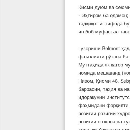
Қисми дуюм ва сеюми 
- Эҳтиром ба одамон;
тадқиқот истифода бу
ин боб муфассал тав
Гузориши Belmont ҳад
фаъолияти рӯзона ба 
Муттаҳида як қатор м
номида мешаванд (но
Низом, Қисми 46, Sub
баррасии, таҳия ва н
идоракунии институтс
фаҳмидани фарқияти б
розигии розигии худр
розигии огоҳона ва ху
ҳоле, ки Қоидаҳои ум