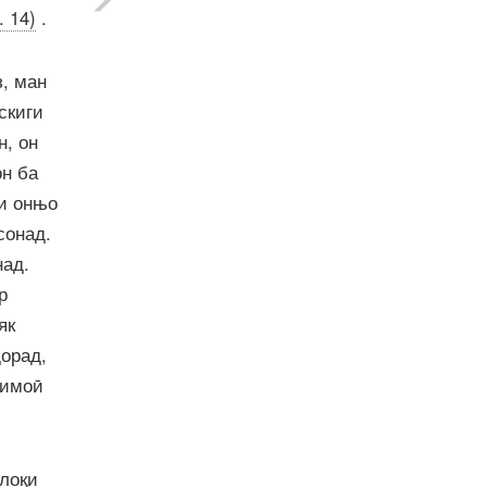
. 14)
.
з, ман
скиги
н, он
он ба
ои онњо
сонад.
над.
р
як
дорад,
тимоӣ
хлоқи