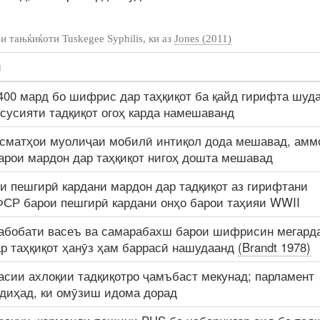
и тањќиќоти Tuskegee Syphilis, ки аз
Jones (2011)
ӣ
400 мард бо шифрис дар таҳқиқот ба қайд гирифта шуд
усусияти тадқиқот огоҳ карда намешаванд
исматҳои муолиҷаи мобилӣ интиқол дода мешавад, амм
арои мардон дар таҳқиқот нигоҳ дошта мешавад
и пешгирӣ кардани мардон дар тадқиқот аз гирифтани
ФСР барои пешгирӣ кардани онҳо барои таҳияи WWII
n табобати васеъ ва самарабахш барои шифрисин мегард
р таҳқиқот ҳанӯз ҳам баррасӣ нашудаанд
(Brandt 1978)
сии ахлоқии тадқиқотро ҷамъбаст мекунад; парламент
диҳад, ки омӯзиш идома дорад