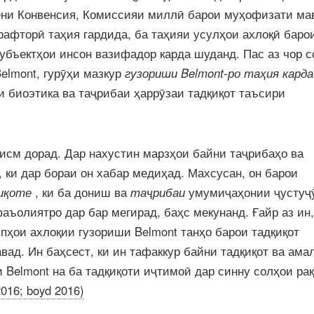
ёни Конвенсия, Комиссияи миллӣ барои муҳофизати ма
 рафторӣ таҳия гардида, ба таҳияи усулҳои ахлоқӣ баро
субъектҳои инсон вазифадор карда шуданд. Пас аз чор с
elmont, гурӯҳи мазкур
гузориши Belmont-ро таҳия карда
аи биоэтика ва таҷрибаи ҳаррӯзаи тадқиқот таъсири
қисм дорад. Дар нахустин марзҳои байни таҷрибаҳо ва
, ки дар бораи он хабар медиҳад. Махсусан, он барои
иқоте
, ки ба дониш ва
таҷрибаи
умумиҷаҳонии ҷустуҷӯ
аъолиятро дар бар мегирад, баҳс мекунанд. Ғайр аз ин,
пҳои ахлоқии гузориши Belmont танҳо барои тадқиқот
ад. Ин баҳсест, ки ин тафаккур байни тадқиқот ва ама
и Belmont на ба тадқиқоти иҷтимоӣ дар синну солҳои ра
2016; boyd 2016)