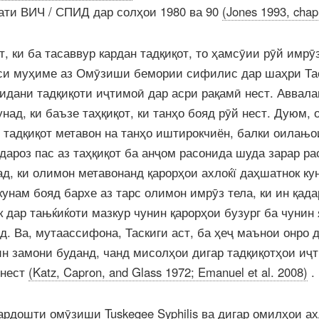
ати ВИЧ / СПИД дар солҳои 1980 ва 90
(Jones 1993, chap
, ки ба тасаввур кардан тадқиқот, то ҳамсӯии рӯй имрӯ
рси муҳиме аз Омӯзиши бемории сифилис дар шаҳри Та
идани тадқиқоти иҷтимоӣ дар асри рақамӣ нест. Аввала
над, ки баъзе таҳқиқот, ки танҳо бояд рӯй нест. Дуюм, 
 тадқиқот метавон на танҳо иштирокчиён, балки оилањ
дароз пас аз таҳқиқот ба анҷом расонида шуда зарар ра
д, ки олимон метавонанд қарорҳои ахлоќї даҳшатнок ку
унам бояд бархе аз тарс олимон имрӯз тела, ки ин қада
 дар тањќиќоти мазкур чунин қарорҳои бузург ба чунин 
д. Ва, мутаассифона, Таскиги аст, ба ҳеҷ маънои онро 
ин замони буданд, чанд мисолҳои дигар тадқиқотҳои иҷ
 нест
(Katz, Capron, and Glass 1972; Emanuel et al. 2008)
.
ардошти омӯзиши Tuskegee Syphilis ва дигар омилҳои а