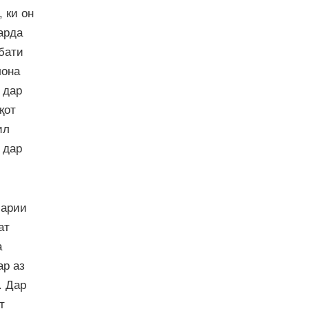
 ки он
арда
бати
лона
 дар
қот
ил
 дар
барии
ат
а
ар аз
. Дар
т