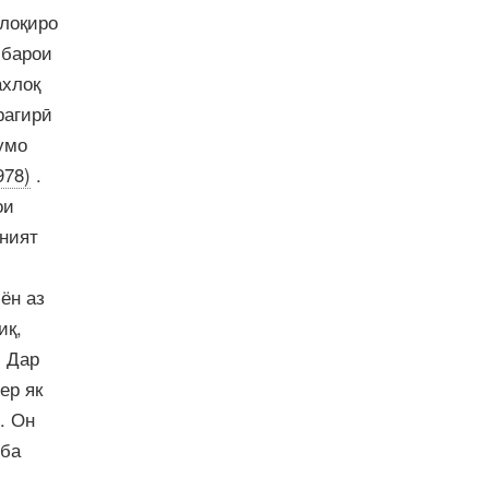
хлоқиро
 барои
ахлоқ
рагирӣ
умо
978)
.
ои
оният
ён аз
иқ,
. Дар
ер як
. Он
 ба