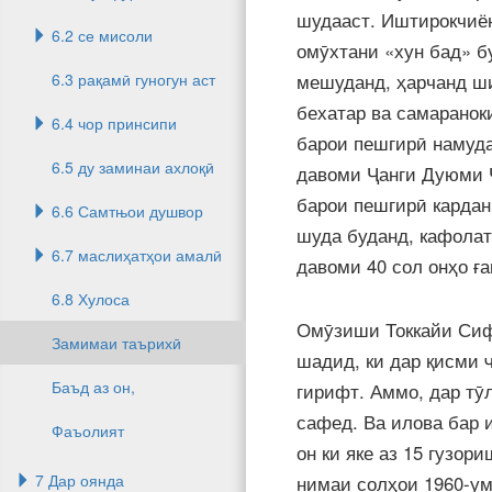
шудааст. Иштирокчиён
6.2 се мисоли
омӯхтани «хун бад» б
6.3 рақамӣ гуногун аст
мешуданд, ҳарчанд ши
бехатар ва самаранок
6.4 чор принсипи
барои пешгирӣ намуда
6.5 ду заминаи ахлоқӣ
давоми Ҷанги Дуюми Ҷ
барои пешгирӣ кардан
6.6 Самтњои душвор
шуда буданд, кафолат
6.7 маслиҳатҳои амалӣ
давоми 40 сол онҳо ғ
6.8 Хулоса
Омӯзиши Токкайи Сиф
Замимаи таърихӣ
шадид, ки дар қисми 
Баъд аз он,
гирифт. Аммо, дар тӯ
сафед. Ва илова бар 
Фаъолият
он ки яке аз 15 гузо
7 Дар оянда
нимаи солҳои 1960-ум