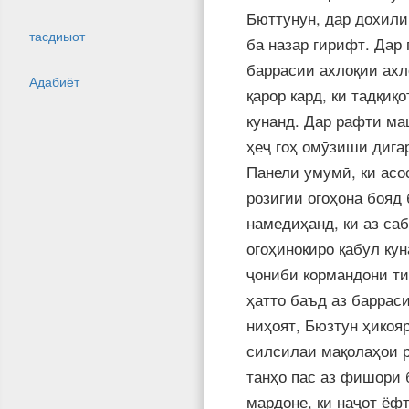
Бюттунун, дар дохили
тасдиыот
ба назар гирифт. Дар 
баррасии ахлоқии ахл
Адабиёт
қарор кард, ки тадқи
кунанд. Дар рафти ма
ҳеҷ гоҳ омӯзиши дига
Панели умумӣ, ки асос
розигии огоҳона бояд
намедиҳанд, ки аз са
огоҳинокиро қабул кун
ҷониби кормандони ти
ҳатто баъд аз баррас
ниҳоят, Бюзтун ҳикоя
силсилаи мақолаҳои р
танҳо пас аз фишори 
мардоне, ки наҷот ёфт