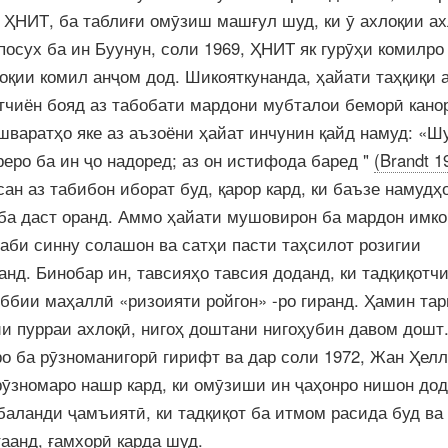
 ҲНИТ, ба таблиғи омӯзиш машғул шуд, ки ӯ ахлоқии а
посух ба ин Буунун, соли 1969, ҲНИТ як гурӯҳи комилро
оқии комил анҷом дод. Шикояткунанда, ҳайати таҳқиқи 
қотчиён бояд аз табобати мардони мубталои беморӣ кано
шваратҳо яке аз аъзоёни ҳайат инчунин қайд намуд: «Ш
реро ба ин ҷо надоред; аз он истифода баред "
(Brandt 1
ан аз табибон иборат буд, қарор кард, ки баъзе намудҳ
 ба даст оранд. Аммо ҳайати мушовирон ба мардон имк
баби синну солашон ва сатҳи пасти таҳсилот розигии
анд. Бинобар ин, тавсияҳо тавсия доданд, ки тадқиқотчи
ббии маҳаллӣ «ризоияти ройгон» -ро гиранд. Ҳамин тар
ии пурраи ахлоқӣ, нигоҳ доштани нигоҳубин давом дошт
ро ба рӯзноманигорӣ гирифт ва дар соли 1972, Жан Ҳелл
ӯзномаро нашр кард, ки омӯзиши ин ҷаҳонро нишон дод
баланди ҷамъиятӣ, ки тадқиқот ба итмом расида буд ва
аанд, ғамхорӣ карда шуд.