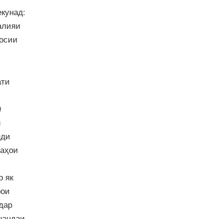
кунад:
алияи
сосии
ати
ӣ
и
нди
даҳои
р як
рои
дар
нандаи