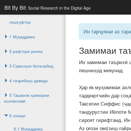
Bit By Bit
: Social Research in the Digital Age
пешгуфтор
Ин тарҷумаи аз та
1 Муқаддима
Замимаи та
2 рафтори риояи
Ин замимаи таърихӣ 
3 Саволҳои биталабед
пешниҳод мекунад.
4 таҷрибаҳо давида
Ҳар як муҳокимаи ахл
тадқиқотчиён дар соҳа
5 Ташкили ҳамкории
коллективӣ
Таксегии Сиффис (ҷад
тандурустии Иёлоти М
6 этикаи
сироят гирифтанд. Ин
Аз оғози омӯзиш ғайр
6.1 Муќаддима