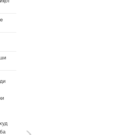
иқот
ee
иши
дди
ки
худ
 ба