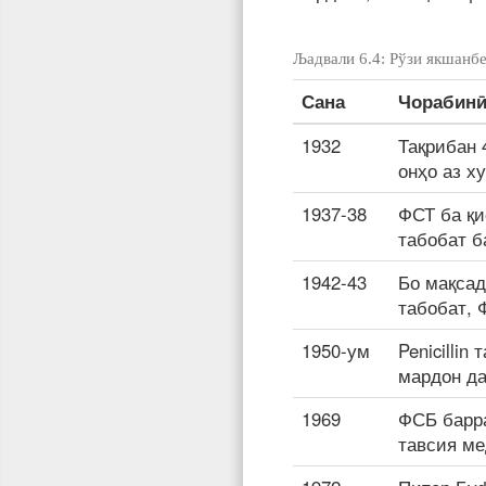
Љадвали 6.4: Рўзи якшанбе
Сана
Чорабин
1932
Тақрибан 
онҳо аз х
1937-38
ФСТ ба қ
табобат б
1942-43
Бо мақсад
табобат, 
1950-ум
Penicilli
мардон да
1969
ФСБ барра
тавсия ме