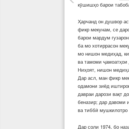
кӯшишҳо барои табоб
Ҳарчанд он душвор аст
фикр мекунам, се да
барои мардум гузарон
ба мо хотиррасон меку
мо нишон медиҳад, ки
ва тамоми ҷамоатҳои 
Ниҳоят, нишон медиҳа
Дар асл, ман фикр мек
одамони зиёд иштирок
давраи дарози вақт до
беназир; дар давоми 
ва тиббӣ мушкилотро
Дар соли 1974, бо наз