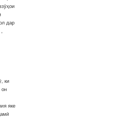
взӯҳои
и
ол дар
,
, ки
 он
лия яке
қамӣ