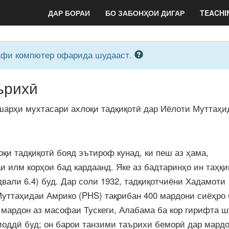
ДАР БОРАИ
БО ЗАБОНҲОИ ДИГАР
TEACHI
рафи компютер офарида шудааст.
ърихӣ
шарҳи мухтасари ахлоқи тадқиқотӣ дар Иёлоти Муттаҳи
оқи тадқиқотӣ бояд эътироф кунад, ки пеш аз ҳама,
и илм корҳои бад кардаанд. Яке аз бадтаринҳо ин таҳқи
вали 6.4) буд. Дар соли 1932, тадқиқотчиёни Хадамоти
уттаҳидаи Амрико (PHS) тақрибан 400 мардони сиёҳро 
 мардон аз масофаи Тускеги, Алабама ба кор гирифта ш
иоддӣ буд; он барои танзими таърихи беморӣ дар мардо