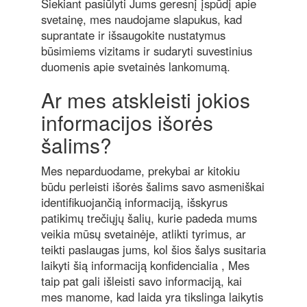
Siekiant pasiūlyti Jums geresnį įspūdį apie
svetainę, mes naudojame slapukus, kad
suprantate ir išsaugokite nustatymus
būsimiems vizitams ir sudaryti suvestinius
duomenis apie svetainės lankomumą.
Ar mes atskleisti jokios
informacijos išorės
šalims?
Mes neparduodame, prekybai ar kitokiu
būdu perleisti išorės šalims savo asmeniškai
identifikuojančią informaciją, išskyrus
patikimų trečiųjų šalių, kurie padeda mums
veikia mūsų svetainėje, atlikti tyrimus, ar
teikti paslaugas jums, kol šios šalys susitaria
laikyti šią informaciją konfidencialia , Mes
taip pat gali išleisti savo informaciją, kai
mes manome, kad laida yra tikslinga laikytis