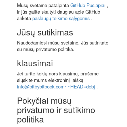
Mūsų svetainė patalpinta
GitHub Puslapiai
,
ir jūs galite skaityti daugiau apie GitHub
anketa
paslaugų teikimo sąlygomis
.
Jūsų sutikimas
Naudodamiesi mūsų svetaine, Jūs sutinkate
su mūsų privatumo politika.
klausimai
Jei turite kokių nors klausimų, prašome
siųskite mums elektroninį laišką
info@bitbybitbook.com~~HEAD=dobj
.
Pokyčiai mūsų
privatumo ir sutikimo
politika