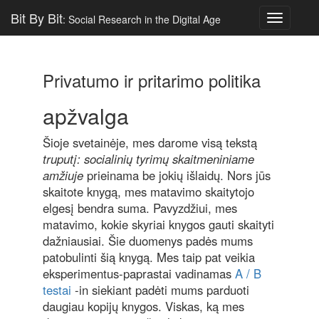
Bit By Bit
: Social Research in the Digital Age
Toggle
navigatio
Privatumo ir pritarimo politika
apžvalga
Šioje svetainėje, mes darome visą tekstą
truputį: socialinių tyrimų skaitmeniniame
amžiuje
prieinama be jokių išlaidų. Nors jūs
skaitote knygą, mes matavimo skaitytojo
elgesį bendra suma. Pavyzdžiui, mes
matavimo, kokie skyriai knygos gauti skaityti
dažniausiai. Šie duomenys padės mums
patobulinti šią knygą. Mes taip pat veikia
eksperimentus-paprastai vadinamas
A / B
testai
-in siekiant padėti mums parduoti
daugiau kopijų knygos. Viskas, ką mes