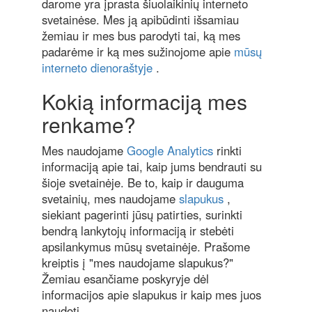
darome yra įprasta šiuolaikinių interneto
svetainėse. Mes ją apibūdinti išsamiau
žemiau ir mes bus parodyti tai, ką mes
padarėme ir ką mes sužinojome apie
mūsų
interneto dienoraštyje
.
Kokią informaciją mes
renkame?
Mes naudojame
Google Analytics
rinkti
informaciją apie tai, kaip jums bendrauti su
šioje svetainėje. Be to, kaip ir dauguma
svetainių, mes naudojame
slapukus
,
siekiant pagerinti jūsų patirties, surinkti
bendrą lankytojų informaciją ir stebėti
apsilankymus mūsų svetainėje. Prašome
kreiptis į "mes naudojame slapukus?"
Žemiau esančiame poskyryje dėl
informacijos apie slapukus ir kaip mes juos
naudoti.