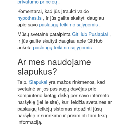
privatumo principų
.
Komentarai, kad jūs įtraukti valdo
hypothes.is
, ir jūs galite skaityti daugiau
apie savo
paslaugų teikimo sąlygomis
.
Mūsų svetainė patalpinta
GitHub Puslapiai
,
ir jūs galite skaityti daugiau apie GitHub
anketa
paslaugų teikimo sąlygomis
.
Ar mes naudojame
slapukus?
Taip.
Slapukai
yra mažos rinkmenos, kad
svetainė ar jos paslaugų davėjas prie
kompiuterio kietąjį diską per savo interneto
naršyklę (jei leisite), kuri leidžia svetaines ar
paslaugų teikėjų sistemas atpažinti jūsų
naršyklę ir surinkimo ir prisiminti tam tikrą
informaciją.