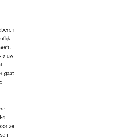
roberen
flijk
eeft.
via uw
t
er gaat
nd
ere
jke
voor ze
ssen