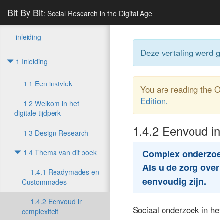
Bit By Bit
: Social Research in the Digital Age
inleiding
Deze vertaling werd 
1 Inleiding
1.1 Een inktvlek
You are reading the 
Edition.
1.2 Welkom in het
digitale tijdperk
1.4.2
Eenvoud in 
1.3 Design Research
1.4 Thema van dit boek
Complex onderzoek
Als u de zorg ove
1.4.1 Readymades en
eenvoudig zijn.
Custommades
1.4.2 Eenvoud in
Sociaal onderzoek in het
complexiteit