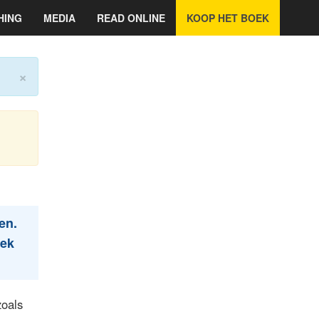
HING
MEDIA
READ ONLINE
KOOP HET BOEK
×
en.
oek
zoals