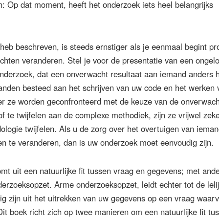
: Op dat moment, heeft het onderzoek iets heel belangrijks
 heb beschreven, is steeds ernstiger als je eenmaal begint p
ten veranderen. Stel je voor de presentatie van een ongeloo
nderzoek, dat een onverwacht resultaat aan iemand anders h
anden besteed aan het schrijven van uw code en het werken 
r ze worden geconfronteerd met de keuze van de onverwach
of te twijfelen aan de complexe methodiek, zijn ze vrijwel zek
ogie twijfelen. Als u de zorg over het overtuigen van iema
n te veranderen, dan is uw onderzoek moet eenvoudig zijn.
t uit een natuurlijke fit tussen vraag en gegevens; met and
rzoeksopzet. Arme onderzoeksopzet, leidt echter tot de leli
tig zijn uit het uitrekken van uw gegevens op een vraag waar
Dit boek richt zich op twee manieren om een ​​natuurlijke fit tu