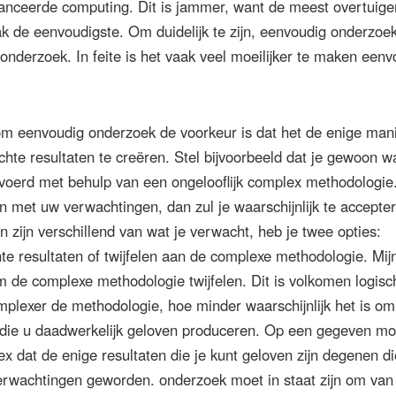
vanceerde computing. Dit is jammer, want de meest overtuig
k de eenvoudigste. Om duidelijk te zijn, eenvoudig onderzoek 
onderzoek. In feite is het vaak veel moeilijker te maken eenv
om eenvoudig onderzoek de voorkeur is dat het de enige man
hte resultaten te creëren. Stel bijvoorbeeld dat je gewoon w
oerd met behulp van een ongelooflijk complex methodologie.
 met uw verwachtingen, dan zul je waarschijnlijk te accepte
en zijn verschillend van wat je verwacht, heb je twee opties:
e resultaten of twijfelen aan de complexe methodologie. Mijn
m de complexe methodologie twijfelen. Dit is volkomen logis
mplexer de methodologie, hoe minder waarschijnlijk het is om
 die u daadwerkelijk geloven produceren. Op een gegeven m
 dat de enige resultaten die je kunt geloven zijn degenen di
rwachtingen geworden. onderzoek moet in staat zijn om van