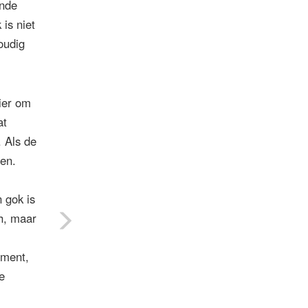
ende
is niet
oudig
ier om
at
 Als de
ren.
 gok is
ch, maar
oment,
e