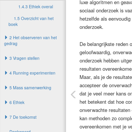
luxe algoritmen en gea
1.4.3 Ethiek overal
sociaal onderzoek is vaa
hetzelfde als eenvoudig 
1.5 Overzicht van het
boek
onderzoek.
2 Het observeren van het
gedrag
De belangrijkste reden 
geloofwaardig, onverwac
3 Vragen stellen
onderzoek hebben uitgev
resultaten overeenkomen
4 Running experimenten
Maar, als je de resultat
accepteer de onverwacht
5 Mass samenwerking
dat je veel meer kans o
het betekent dat hoe co
6 Ethiek
onverwachte resultaten
7 De toekomst
kan methoden zo complex
overeenkomen met je ve
Dankwoord