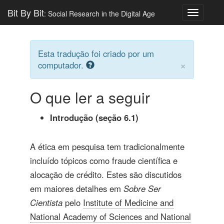
Bit By Bit
: Social Research in the Digital Age
Toggle
navigatio
Esta tradução foi criado por um
×
computador.
O que ler a seguir
Introdução (seção 6.1)
A ética em pesquisa tem tradicionalmente
incluído tópicos como fraude científica e
alocação de crédito. Estes são discutidos
em maiores detalhes em
Sobre Ser
Cientista
pelo
Institute of Medicine and
National Academy of Sciences and National