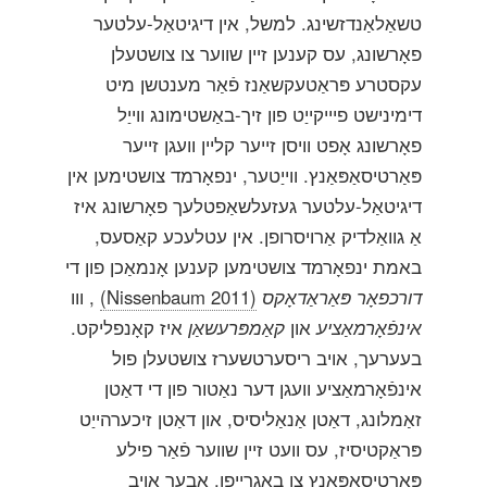
טשאַלאַנדזשינג. למשל, אין דיגיטאַל-עלטער
פאָרשונג, עס קענען זיין שווער צו צושטעלן
עקסטרע פּראַטעקשאַנז פֿאַר מענטשן מיט
דימינישט פיייקייַט פון זיך-באַשטימונג ווייַל
פאָרשונג אָפט וויסן זייער קליין וועגן זייער
פּאַרטיסאַפּאַנץ. ווייַטער, ינפאָרמד צושטימען אין
דיגיטאַל-עלטער געזעלשאַפטלעך פאָרשונג איז
אַ גוואַלדיק אַרויסרופן. אין עטלעכע קאַסעס,
באמת ינפאָרמד צושטימען קענען אָנמאַכן פון די
דורכפאָר פּאַראַדאָקס
(Nissenbaum 2011)
, ווו
אינפֿאָרמאַציע
און
קאַמפּרעשאַן
איז קאָנפליקט.
בעערעך, אויב ריסערטשערז צושטעלן פול
אינפֿאָרמאַציע וועגן דער נאַטור פון די דאַטן
זאַמלונג, דאַטן אַנאַליסיס, און דאַטן זיכערהייַט
פּראַקטיסיז, עס וועט זיין שווער פֿאַר פילע
פּאַרטיסאַפּאַנץ צו באַגרייַפן. אבער אויב