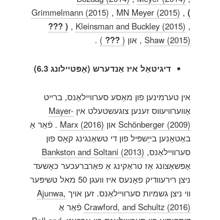
Grimmelmann (2015)
,
MN Meyer (2015)
,
(
??? )
,
Kleinsman and Buckley (2015)
,
Shaw (2015)
, און
(
???
)
.
דיגיטאַל איז אַנדערש (אָפּטיילונג 6.3)
אין טערמינען פון מאַסע סערוויילאַנס, ברייט
אָווערוויעווס זענען צוגעשטעלט אין
Mayer-
Schönberger (2009)
און
Marx (2016)
. פֿאַר אַ
באַטאָנען בייַשפּיל פון די טשאַנגינג קאָס פון
סערוויילאַנס,
Bankston and Soltani (2013)
אָפּשאַצונג אַז טראַקינג אַ פאַרברעכער כאָשעד
ניצן רירעוודיק פאָנעס איז וועגן 50 מאל טשיפּער
ווי ניצן גשמיות סערוויילאַנס. זען אויך
Ajunwa,
Crawford, and Schultz (2016)
פֿאַר אַ