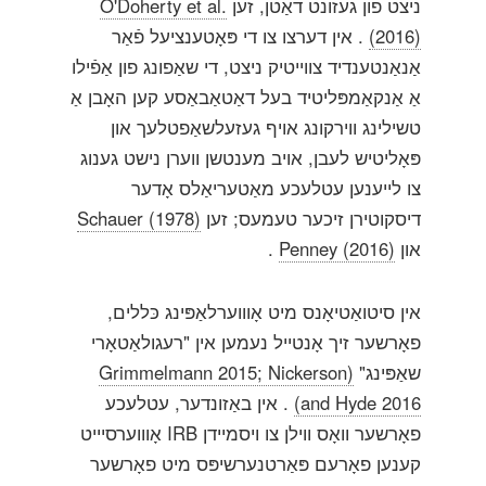
ניצט פון געזונט דאַטן, זען
O'Doherty et al.
(2016)
. אין דערצו צו די פּאָטענציעל פֿאַר
אַנאַנטענדיד צווייטיק ניצט, די שאַפונג פון אַפֿילו
אַ אַנקאַמפּליטיד בעל דאַטאַבאַסע קען האָבן אַ
טשילינג ווירקונג אויף געזעלשאַפטלעך און
פּאָליטיש לעבן, אויב מענטשן ווערן נישט גענוג
צו לייענען עטלעכע מאַטעריאַלס אָדער
דיסקוטירן זיכער טעמעס; זען
Schauer (1978)
און
Penney (2016)
.
אין סיטואַטיאָנס מיט אָוווערלאַפּינג כּללים,
פאָרשער זיך אָנטייל נעמען אין "רעגולאַטאָרי
שאַפּינג"
(Grimmelmann 2015; Nickerson
and Hyde 2016)
. אין באַזונדער, עטלעכע
פאָרשער וואָס ווילן צו ויסמיידן IRB אָוווערסיייט
קענען פאָרעם פּאַרטנערשיפּס מיט פאָרשער