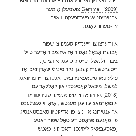
דיסקוסיע פון ​​סערוויילאַנס בייַ אַרבעט.
Bell and
Gemmell (2009)
צושטעלן אַ מער
אָפּטימיסטיש פּערספּעקטיוו אויף
זיך-סערוויילאַנס.
אין דערצו צו זייַענדיק קענען צו שפּור
אַבזערוואַבאַל נאַטור אַז איז ציבור אָדער טייל
ציבור (למשל, טייסץ, טיעס, און צייט),
ריסערטשערז קענען ינקריסינגלי שאָדן זאכן אַז
פילע פּאַרטיסאַפּאַנץ באַטראַכטן צו זיין פּריוואַט.
למשל, מיכאל קאָסינסקי און קאָללאַריעס
(2013)
געוויזן אַז זיי קען אָנשיקן שפּירעוודיק
אינפֿאָרמאַציע וועגן מענטשן, אַזאַ ווי געשלעכט
אָריענטירונג און נוצן פון אַדיקטיוו סאַבסטאַנסיז,
פון פּאָנעם פּראָסט דיגיטאַל שפּור דאַטע
(פאַסעבאָאָק ליקעס). דאָס קען כאָטש