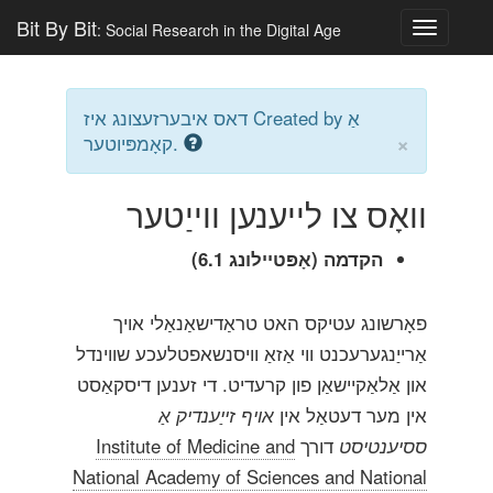
Bit By Bit
: Social Research in the Digital Age
Toggle
navigatio
דאס איבערזעצונג איז Created by אַ
×
קאָמפּיוטער.
וואָס צו לייענען ווייַטער
הקדמה (אָפּטיילונג 6.1)
פאָרשונג עטיקס האט טראַדישאַנאַלי אויך
אַרייַנגערעכנט ווי אַזאַ וויסנשאפטלעכע שווינדל
און אַלאַקיישאַן פון קרעדיט. די זענען דיסקאַסט
אין מער דעטאַל אין
אויף זייַענדיק אַ
ססיענטיסט
דורך
Institute of Medicine and
National Academy of Sciences and National