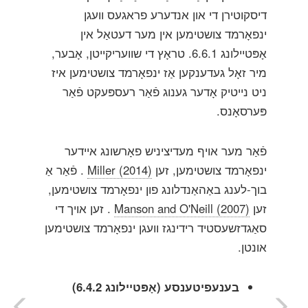
דיסקוטירן די און אנדערע פראגעס וועגן
ינפאָרמד צושטימען אין מער דעטאַל אין
אָפּטיילונג 6.6.1. טראָץ די שוועריקייטן, אָבער,
מיר זאָל געדענקען אַז ינפאָרמד צושטימען איז
ניט נייטיק אָדער גענוג פֿאַר רעספּעקט פֿאַר
פּערסאָנס.
פֿאַר מער אויף מעדיציניש פאָרשונג איידער
ינפאָרמד צושטימען, זען
Miller (2014)
. פֿאַר אַ
בוך-לענג באַהאַנדלונג פון ינפאָרמד צושטימען,
זען
Manson and O'Neill (2007)
. זען אויך די
סאַגדזשעסטיד רידינגז וועגן ינפאָרמד צושטימען
אונטן.
בענעפיטענסע (אָפּטיילונג 6.4.2)