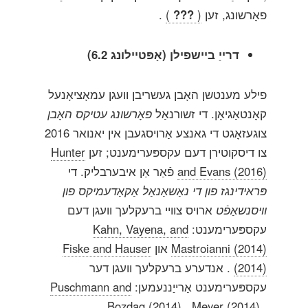
פאָרשונג, זען
(
???
)
.
דרייַ ביישפילן (אָפּטיילונג 6.2)
פילע מענטשן האָבן געשריבן וועגן עמאָציאָנעל
קאָנטאַגיאָן. די זשורנאַל
פאָרשונג עטיקס האָבן
צוגעזאָגט די גאנצע אַרויסגעבן אין יאנואר 2016
צו דיסקוטירן דעם עקספּערימענט; זען
Hunter
and Evans (2016)
פֿאַר אַן איבערבליק. די
פּראידינגז פון די נאַשאַנאַל אַקאַדעמיקס פון
וויסנשאַפֿט
ארויס צוויי ברעקלעך וועגן דעם
עקספּערימענט:
Kahn, Vayena, and
Mastroianni (2014)
און
Fiske and Hauser
(2014)
. אנדערע ברעקלעך וועגן דער
עקספּערימענט אַרייַננעמען:
Puschmann and
Bozdag (2014)
,
Meyer (2014)
,