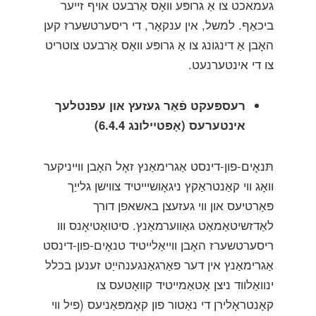
געמאכט צו אַ גרופּע וואָס אַרבעט אויף זייער
ביכאַף. למשל, אין ענקאָר, די ריסערטשערז קען
האָבן אַ דינגונג צו אַ גרופּע וואָס אַרבעט צוטריט
צו די אינטערנעט.
רעספּעקט פֿאַר געזעץ און עפנטלעך
אינטערעס (אָפּטיילונג 6.4.4)
תּנאָים-פון-דינסט אַגרימאַנץ זאָל האָבן ווייניקער
וואָג ווי קאַנטראַקץ ניגאָושיייטיד צווישן גלייַך
פּאַרטיעס און ווי געזעצן באשאפן דורך
לאַדזשיטאַמאַט גאַווערמאַנץ. סיטואַטיאָנס ווו
ריסערטשערז האָבן ווייאַלייטיד טנאָים-פון-דינסט
אַגרימאַנץ אין דער פאַרגאַנגענהייַט זענען בכלל
ינוואַלווד ניצן אָטאַמייטיד קוואָטעס צו
קאָנטראָלירן די נאַטור פון קאָמפּאַניעס (פיל ווי