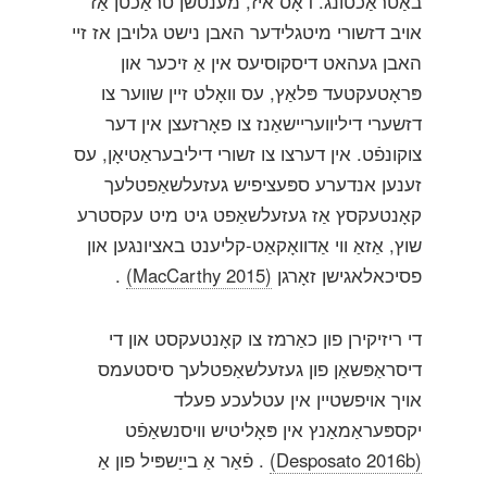
באַטראַכטונג. דאָס איז, מענטשן טראַכטן אַז
אויב דזשורי מיטגלידער האבן נישט גלויבן אז זיי
האבן געהאט דיסקוסיעס אין אַ זיכער און
פּראָטעקטעד פּלאַץ, עס וואָלט זיין שווער צו
דזשערי דיליוועריישאַנז צו פאָרזעצן אין דער
צוקונפֿט. אין דערצו צו זשורי דיליבעראַטיאָן, עס
זענען אנדערע ספּעציפיש געזעלשאַפטלעך
קאָנטעקסץ אַז געזעלשאַפט גיט מיט עקסטרע
שוץ, אַזאַ ווי אַדוואָקאַט-קליענט באציונגען און
פסיכאלאגישן זאָרגן
(MacCarthy 2015)
.
די ריזיקירן פון כאַרמז צו קאָנטעקסט און די
דיסראַפּשאַן פון געזעלשאַפטלעך סיסטעמס
אויך אויפשטיין אין עטלעכע פעלד
יקספּעראַמאַנץ אין פּאָליטיש וויסנשאַפֿט
(Desposato 2016b)
. פֿאַר אַ בייַשפּיל פון אַ