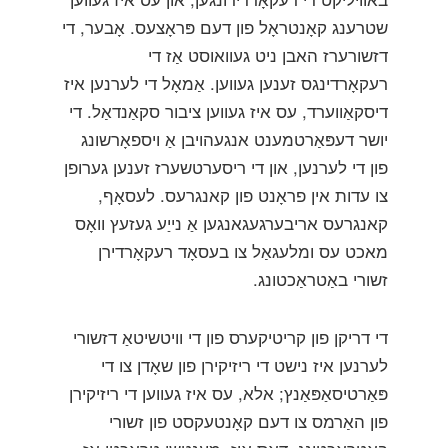
שטרענג קאָנטראָל פון דעם פּראָצעס. אָבער, די
דזשורערז האבן ניט געוואוסט אַז די
רעקאָרדינגס זענען געווען. אַמאָל די לערנען איז
דיסקאַווערד, עס איז געווען ציבור סקאַנדאַל. די
יושר דעפּאַרטמענט אנגעהויבן אַ ויספאָרשונג
פון די לערנען, און די ריסערטשערז זענען גערופן
צו עדות אין פראָנט פון קאנגרעס. לעסאָף,
קאנגרעס אריבערגעגאנגען אַ נייַע געזעץ וואָס
מאכט עס ומלעגאַל צו בעסאָד רעקאָרדירן
זשורי באַטראַכטונג.
די דריקן פון קריטיקערס פון די וויטשיטאַ דזשורי
לערנען איז נישט די ריזיקירן פון שאָדן צו די
פּאַרטיסאַפּאַנץ; אלא, עס איז געווען די ריזיקירן
פון האַרמס צו דעם קאָנטעקסט פון זשורי