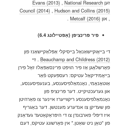
זען
National Research
,
Evans (2013)
Council (2014)
,
Hudson and Collins (2015)
, און
Metcalf (2016)
.
פיר פּרינציפּן (אָפּטיילונג 6.4)
די בייאָוקיישאַנאַל בייסיקלי אַפּלאַקיישאַנז פון
Beauchamp and Childress (2012)
. זיי
פאָרשלאָגן אַז פיר הויפּט פּרינסאַפּאַלז זאָל פירן
בייאָמידיקאַל עטיקס: רעספּעקט פֿאַר
אַוטאָנאָמי, נאָנמאַלפיסענסע, בענעפיסענסע,
און גערעכטיקייט. דער פּרינציפּ פון
נאָנמאַלפיסענסע ריקווייערז איינער צו פאַרהיטן
פון שעדיקן צו אנדערע מענטשן. דער באַגריף
איז דיפּלי פארבונדן צו די היפּראַקאַטעד געדאַנק
פון "טאָן ניט שאַטן." אין פאָרשונג עטיקס, דעם