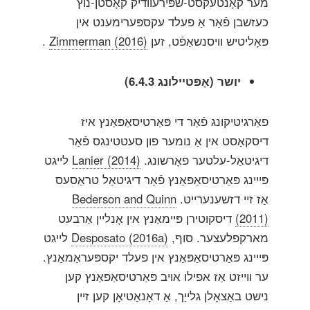
מער קאָנטעקסט-שפּירעוודיק קאָסטן-נוץ
כעזשבן פֿאַר אַ פעלד עקספּערימענט אין
פּאָליטיש וויסנשאַפֿט, זען
Zimmerman (2016)
.
יושר (אָפּטיילונג 6.4.3)
פאַרגיטיקונג פֿאַר די פּאַרטיסאַפּאַנץ איז
דיסקאַסט אין אַ נומער פון סעטטינגס פֿאַר
דיגיטאַל-עלטער פאָרשונג.
Lanier (2014)
לייגט
פּייינג פּאַרטיסאַפּאַנץ פֿאַר דיגיטאַל טראַסעס
אַז זיי דזשענערייט.
Bederson and Quinn
(2011)
דיסקוטירן פּיימאַנץ אין אָנליין אַרבעט
מארקפלעצער. סוף,
Desposato (2016a)
לייגט
פּייינג פּאַרטיסאַפּאַנץ אין פעלד יקספּעראַמאַנץ.
ער ווייזט אַז אפילו אויב פּאַרטיסאַפּאַנץ קען
נישט באַצאָלן גלייַך, אַ דאָנאַטיאָן קען זיין