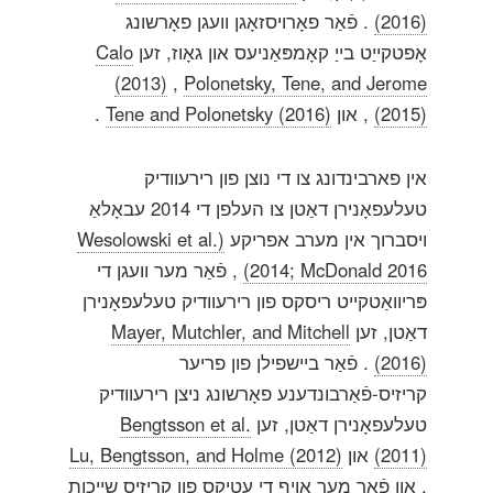
(2016)
. פֿאַר פאָרויסזאָגן וועגן פאָרשונג
אָפטקייַט בייַ קאָמפּאַניעס און גאָוז, זען
Calo
(2013)
,
Polonetsky, Tene, and Jerome
(2015)
, און
Tene and Polonetsky (2016)
.
אין פארבינדונג צו די נוצן פון רירעוודיק
טעלעפאָנירן דאַטן צו העלפן די 2014 עבאָלאַ
ויסברוך אין מערב אפריקע
(Wesolowski et al.
2014; McDonald 2016)
, פֿאַר מער וועגן די
פּריוואַטקייט ריסקס פון רירעוודיק טעלעפאָנירן
דאַטן, זען
Mayer, Mutchler, and Mitchell
(2016)
. פֿאַר ביישפילן פון פריער
קריזיס-פֿאַרבונדענע פאָרשונג ניצן רירעוודיק
טעלעפאָנירן דאַטן, זען
Bengtsson et al.
(2011)
און
Lu, Bengtsson, and Holme (2012)
, און פֿאַר מער אויף די עטיקס פון קריזיס שייַכות