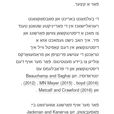
פֿאַר אַ קיצער.
די בעלמאָנט באריכט און סאַבסאַקוואַנט
רעגיאַליישאַנז אין די פאַרייניקטע שטאַטן טענד
צו מאַכן אַ דיסטינגקשאַן צווישן פאָרשונג און
פיר. איך האב נישט געמאכט אַזאַ אַ
דיסטינגקשאַן אין דעם קאַפּיטל ווייַל איך
טראַכטן די עטישע פּרינציפּן און פראַמעוואָרקס
צולייגן צו ביידע סעטטינגס. פֿאַר מער אויף דעם
דיסטינגקשאַן און די פּראָבלעמס עס
ינטראַדוסיז, זען
Beauchamp and Saghai
,
(2012)
,
MN Meyer (2015)
,
boyd (2016)
און
Metcalf and Crawford (2016)
.
פֿאַר מער אויף פאָרשונג אָוווערוואַט בייַ
פאַסעבאָאָק, זען
Jackman and Kanerva