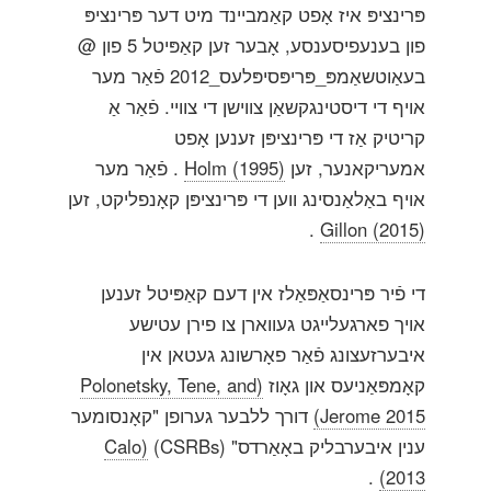
פּרינציפּ איז אָפט קאַמביינד מיט דער פּרינציפּ
פון בענעפיסענסע, אָבער זען קאַפּיטל 5 פון @
בעאַוטשאַמפּ_פּריפּסיפּלעס_2012 פֿאַר מער
אויף די דיסטינגקשאַן צווישן די צוויי. פֿאַר אַ
קריטיק אַז די פּרינציפּן זענען אָפט
אמעריקאנער, זען
Holm (1995)
. פֿאַר מער
אויף באַלאַנסינג ווען די פּרינציפּן קאָנפליקט, זען
.
Gillon (2015)
די פֿיר פּרינסאַפּאַלז אין דעם קאַפּיטל זענען
אויך פארגעלייגט געווארן צו פירן עטישע
איבערזעצונג פֿאַר פאָרשונג געטאן אין
קאָמפּאַניעס און גאָוז
(Polonetsky, Tene, and
Jerome 2015)
דורך ללבער גערופן "קאָנסומער
ענין איבערבליק באָאַרדס" (CSRBs)
(Calo
.
2013)