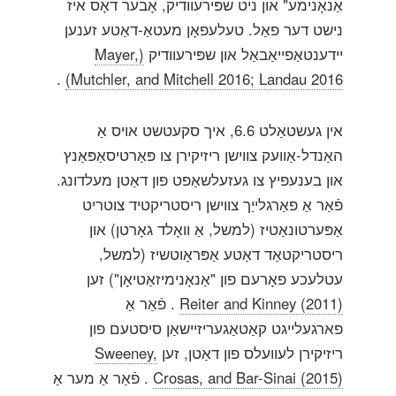
אַנאָנימע" און ניט שפּירעוודיק, אָבער דאָס איז
נישט דער פאַל. טעלעפאָן מעטאַ-דאַטע זענען
יידענטאַפייאַבאַל און שפּירעוודיק
(Mayer,
.
Mutchler, and Mitchell 2016; Landau 2016)
אין געשטאַלט 6.6, איך סקעטשט אויס אַ
האַנדל-אַוועק צווישן ריזיקירן צו פּאַרטיסאַפּאַנץ
און בענעפיץ צו געזעלשאַפט פון דאַטן מעלדונג.
פֿאַר אַ פאַרגלייַך צווישן ריסטריקטיד צוטריט
אַפּערטונאַטיז (למשל, אַ וואָלד גאָרטן) און
ריסטריקטאַד דאַטע אַפּראָוטשיז (למשל,
עטלעכע פאָרעם פון "אַנאָנימיזאַטיאָן") זען
Reiter and Kinney (2011)
. פֿאַר אַ
פארגעלייגט קאַטאַגעריזיישאַן סיסטעם פון
ריזיקירן לעוועלס פון דאַטן, זען
Sweeney,
Crosas, and Bar-Sinai (2015)
. פֿאַר אַ מער אַ