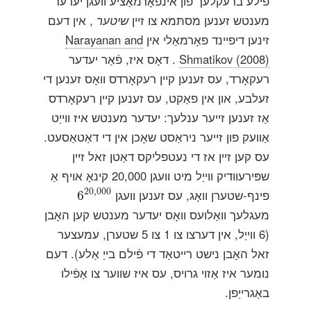
פילע ברעקלעך פון אינפֿאָרמאַציע וועגן יעדער
מענטש זענען מסתּמא צו זיין
שיטער
, אין דעם
זינען דיפיינד פאָרמאַלי אין
Narayanan and
Shmatikov (2008)
. דאָס איז, פֿאַר יעדער
רעקאָרד, עס זענען קיין רעקאָרדס וואָס זענען די
זעלבע, און אין פאַקט, עס זענען קיין רעקאָרדס
אַז זענען זייער ענלעך: יעדער מענטש איז ווייַט
אַוועק פון זייער ניראַסט שאָכן אין די דאַטאַסעט.
עס קען זיין אז די נעטפליקס דאַטן זאל זיין
שפּירעוודיק ווייַל מיט וועגן 20,000 קינאָ אויף אַ
6
20
,
000
20
,
000
פינף-שטערן וואָג, עס זענען וועגן
6
מעגלעך וואַלועס וואָס יעדער מענטש קען האָבן
(6 ווייַל, אין דערצו צו 1 צו 5 שטערן, עמעצער
זאל האָבן נישט רייטאַד די פֿילם בייַ אַלע). דעם
נומער איז אַזוי גרויס, עס איז שווער צו אַפֿילו
באַגרייַפן.