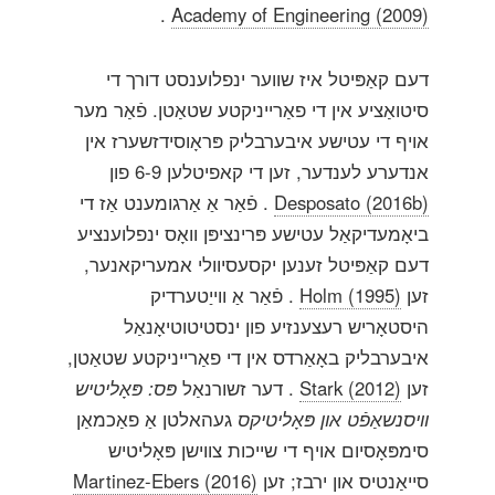
.
Academy of Engineering (2009)
דעם קאַפּיטל איז שווער ינפלוענסט דורך די
סיטואַציע אין די פאַרייניקטע שטאַטן. פֿאַר מער
אויף די עטישע איבערבליק פּראָוסידזשערז אין
אנדערע לענדער, זען די קאפיטלען 6-9 פון
Desposato (2016b)
. פֿאַר אַ אַרגומענט אַז די
ביאָמעדיקאַל עטישע פּרינציפּן וואָס ינפלוענציע
דעם קאַפּיטל זענען יקסעסיוולי אמעריקאנער,
זען
Holm (1995)
. פֿאַר אַ ווייַטערדיק
היסטאָריש רעצענזיע פון ​​ינסטיטוטיאָנאַל
איבערבליק באָאַרדס אין די פאַרייניקטע שטאַטן,
זען
Stark (2012)
. דער זשורנאַל
פּס: פּאָליטיש
וויסנשאַפֿט און פּאָליטיקס
געהאלטן אַ פאַכמאַן
סימפּאָסיום אויף די שייכות צווישן פּאָליטיש
סייאַנטיס און ירבז; זען
Martinez-Ebers (2016)