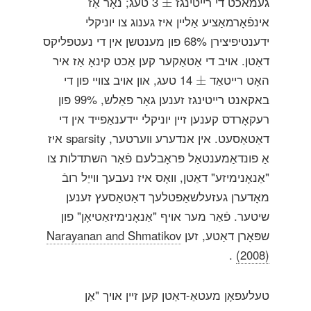
געמאכט די רייטינגז
3 טעג; נאָר אַז
±
אינפֿאָרמאַציע אַליין איז גענוג צו יוניקלי
ידענטיפיצירן 68% פון מענטשן אין די נעטפליקס
דאַטן. אויב די אַטאַקער קען אַכט קינאָ אַז איר
±
האָט רייטאַד
14 טעג, און אויב צוויי פון די
±
באקאנט רייטינגז זענען גאָר פאַלש, 99% פון
רעקאָרדס קענען זיין יוניקלי יידענאַפייד אין די
דאַטאַסעט. אין אנדערע ווערטער, sparsity איז
אַ פונדאַמענטאַל פּראָבלעם פֿאַר השתדלות צו
"אַנאָנימיזע" דאַטן, וואָס איז נעבעך ווייַל רובֿ
מאָדערן געזעלשאַפטלעך דאַטאַסעץ זענען
שיטער. פֿאַר מער אויף "אַנאָנימיזאַטיאָן" פון
שפּאָרן דאַטע, זען
Narayanan and Shmatikov
.
(2008)
טעלעפאָן מעטאַ-דאַטן קען זיין אויך "אַן