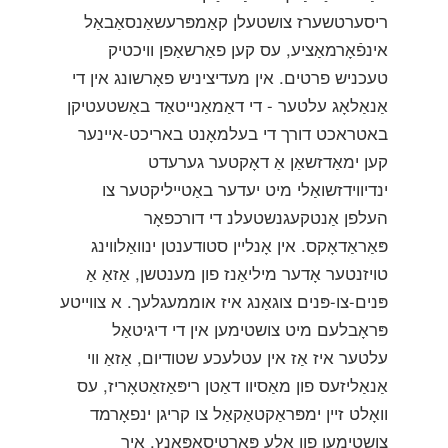
ריסערטשערז צושטעלן קאַמפּרעשאַנסאַבאַל
אינפֿאָרמאַציע, עס קען פאַרשאַפן וויכטיק
טעכניש פרטים. אין מעדיציניש פאָרשונג אין די
אַנאַלאָג עלטער - די דאַמאַנייטאַד באַשטעטיקן
באטראכט דורך די בעלמאָנט באריכט-איינער
קען ימאַדזשאַן אַ דאָקטער גערעדט
ינדיווידזשואַלי מיט יעדער באַטייליקטער צו
העלפן אַנטקעגנשטעלנ די דורכפאָר
פּאַראַדאָקס. אין אָנליין סטודענטן ינוואַלווינג
טויזנטער אָדער מיליאַנז פון מענטשן, אַזאַ אַ
פּנים-צו-פּנים צוגאַנג איז אוממעגלעך. א צווייטע
פּראָבלעם מיט צושטימען אין די דיגיטאַל
עלטער איז אַז אין עטלעכע שטודיום, אַזאַ ווי
אַנאַליזעס פון מאַסיוו דאַטן ריפּאַזאַטאָריז, עס
וואָלט זיין ימפּראַקטאַקאַל צו קריגן ינפאָרמד
צושטימען פון אַלע פּאַרטיסאַפּאַנץ. איך