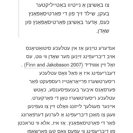
צו באַשיצן אַ נייטיוו באַטייליקטער
בעקן, שילד זיך פון די פּאַרטיסאַפּאַנץ
כּעס, אָדער באַשיצן פּאַרטיסאַפּאַנץ פון
שאָדן.
אנדערע טייַנען אַז אין עטלעכע סיטואַטיאָנס
אויב דיבריעפינג זייַנען מער שאָדן ווי גוט, עס
זאָל זיין אַוווידיד
(Finn and Jakobsson 2007)
.
דעבריעפינג איז אַ פאַל וואָס עטלעכע
ריסערטשערז פּרייאָראַטייז רעספּעקט פֿאַר
פּערסאָנס איבער בענעפיסענסע, כאָטש
עטלעכע ריסערטשערז טאָן די פאַרקערט.
איינער מעגלעך לייזונג וואָלט זיין צו געפינען
וועגן צו מאַכן דיבריעפינג אַ לערנען דערפאַרונג
פֿאַר די פּאַרטיסאַפּאַנץ. אַז איז, אלא ווי טראכטן
פון דיבריעפינג ווי עפּעס וואָס קען פאַרשאַפן