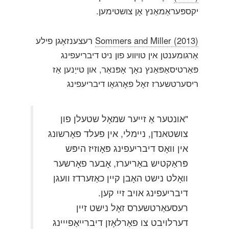
יקספּעראַמאַנץ אָן צושטימען.
Sommers and Miller (2013)
רעצענזאָגן פילע
אַרגומענטן אין טויווע פון ​​ניט דיבריעפינג
פּאַרטיסאַפּאַנץ נאָך אָפּנאַר, און טייַנען אַז
ריסערטשערז זאָל פאָרגאָו דיבריעפינג
"אונטער אַ זייער שמאָל שטעלן פון
צושטאנדן, ניימלי, אין פעלד פאָרשונג
אין וואָס דיבריעפינג פּאָוזיז היפּש
פּראַקטיש באַריערז, אָבער פאָרשער
וואָלט נישט האָבן קיין כאַזערדז וועגן
דיבריעפינג אויב זיי קען.
רעסעאַרטשערס זאָל נישט זיין
דערלויבט צו פאַרלאָזן דיברייאַפייינג