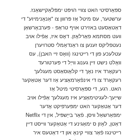
ספּאַרסיטי האט צוויי הויפּט ימפּלאַקיישאַנז.
ערשטער, עס מיטל אַז פּרווון צו "אַנאָנימיזע" די
דאַטאַסעט באזירט אויף טראַפ - פּערבאָרשאַן
וועט מסתּמא פאַרלאָזן. דאָס איז, אַפֿילו אויב
נעטפליקס זענען צו ראַנדאַמלי סטרויערן
עטלעכע פון ​​די רייטינגז (וואָס זיי האבן), עס
וואָלט נישט זיין גענוג ווייַל די פּערטורעד
רעקאָרד איז נאָך די קלאָוסאַסט מעגלעך
רעקאָרד צו די אינפֿאָרמאַציע אַז דער אַטאַקער
האט. רגע, די ספּאַרסיטי מיטל אַז
שייַעך-לעגיטימאַציע איז מעגלעך אַפֿילו אויב
דער אַטאַקער האט ימפּערפיקט אָדער
ימפּאַרשאַל וויסן. פֿאַר בייַשפּיל, אין די Netflix
דאַטן, לאָזן ס ימאַגינע די אַטאַקער ווייסט דיין
רייטינגז פֿאַר צוויי קינאָ און די דאַטעס איר
±