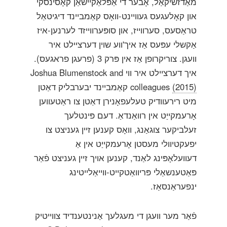
מאַדזשיקאַל, אָבער די אַפּלאַקיישאַן קאָסינסקי
און קאָלעגעס געוויינט-וואָס קאַמביינד דיגיטאַל
טראַסעס, סערווייז, און סופּערווייזד לערנען-איז
אַקשלי עפּעס אַז איך'ווע שוין דערציילט איר
וועגן. צוריקרופן אַז אין פּרק 3 (פרעגן פראגעס).
איך דערציילט איר ווי Joshua Blumenstock and
(2015)
colleagues
קאַמביינד יבערבליק דאַטן
מיט רירעוודיק טעלעפאָנירן דאַטן צו ראַטעווען
אָרעמקייַט אין רוואַנדאַ. דעם פּינטלעך
זעלביקער צוגאַנג, וואָס קענען זיין געניצט צו
יפעקטיוולי מעסטן אָרעמקייַט אין אַ
דעוועלאָפּינג לאַנד, קענען אויך זיין געניצט פֿאַר
פּאַטענשאַלי פּריוואַטקייט-ווייאַלייטינג
ינפעראַנסאַז.
פֿאַר מער וועגן די מעגלעך אַנינטענדיד צווייטיק