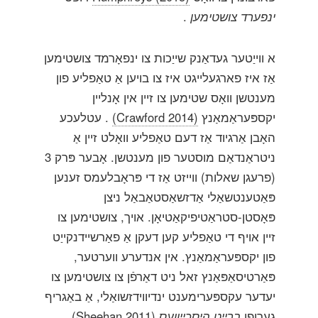
ינפערד צושטימען
.
א ווייַטער געדאַנק שייַכות צו ינפאָרמד צושטימען
אַז איז פארגעלייגט איז צו בויען אַ טאַפליע פון ​​
מענטשן וואָס שטימען צו זיין אין אָנליין
יקספּעראַמאַנץ
(Crawford 2014)
. עטלעכע
האָבן אַרגיוד אַז דעם טאַפליע וואָלט זיין אַ
ניטראַנדאַם מוסטער פון מענטשן. אָבער פּרק 3
(פרעגן שאלות) ווייזט אַז די פּראָבלעמס זענען
פּאַטענטשאַלי אַדזשאַסטאַבאַל ניצן
פּאָסטן-סטראַטיפיקאַטיאָן. אויך, צושטימען צו
זיין אויף די טאַפליע קען דעקן אַ פאַרשיידנקייַט
פון יקספּעראַמאַנץ. אין אנדערע ווערטער,
פּאַרטיסאַפּאַנץ זאל ניט דאַרפֿן צו צושטימען צו
יעדער עקספּערימענט ינדיווידזשואַלי, אַ באַגריף
גערופן
ברייט היסכייַוועס
(Sheehan 2011)
.