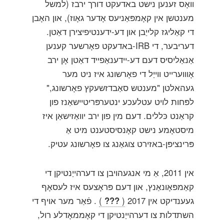
וואָס זענען נישט באדעקט דורך ירבז (למשל
מענטשן אין קאָמפּאַניעס אָדער גאָוז), און האָבן
די קאַליגז קלייַבן און דע-ידענטיפיצירן דאַטן.
דעריבער, די IRB-באדעקט פאָרשער קענען
אַנאַליסיס דעם דע-יידענאַפייד דאַטן אָן ירב
אָוווערייט ווייַל די פאָרשונג איז ניט מער
געהאלטן "מענטש סאַבדזשעקץ פאָרשונג,"
לפּחות לויט עטלעכע ינטערפּריטיישאַנז פון
קראַנט כּללים. דעם מין פון ירב יוואַזישאַן איז
מיסטאָמע נישט קאָנסיסטענט מיט אַ
פּרינציפּן-באזירט צוגאַנג צו פאָרשונג עטיק.
אין 2011, אַ מי אנגעהויבן צו דערהייַנטיקן די
קאַמפּאָונאַנץ, און דעם פּראָצעס איז לעסאָף
געענדיקט אין 2017
(
???
)
. פֿאַר מער אויף די
השתדלות צו דערהייַנטיקן די קאָממאָדלע רול,