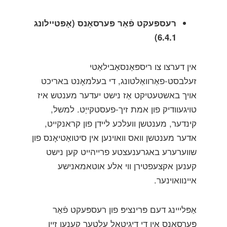
רעספּעקט פֿאַר פּערסאָנס (אָפּטיילונג
6.4.1)
אין דערצו צו ריספּאַנסאַבילאַטי
זעלבסט-פאַרוואַלטונג, די בעלמאָנט באריכט
אויך באשטעטיקט אַז נישט יעדער מענטש איז
טויגעוודיק פון אמת זיך-פעסטקייַט. למשל,
קינדער, מענטשן וועלכע ליידן פון קראנקייט,
אדער מענטשן וואס וואוינען אין סיטואַטיאָנס פון
שווערערע באגרענעצטע פרייהייט קען נישט
קענען אקצעפטירן ווי אלע אוטאמאנישע
איינוואוינער.
אַפּלייינג דעם פּרינציפּ פון רעספּעקט פֿאַר
פּערסאָנס אין די דיגיטאַל עלטער קענען זיין