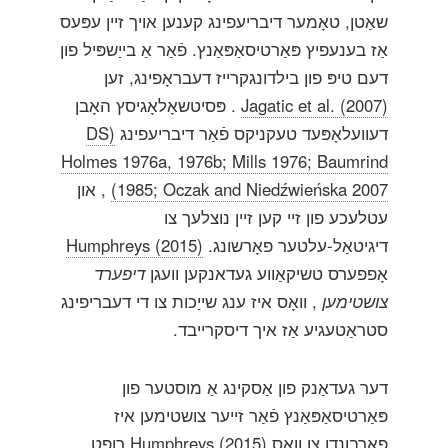
שאַטן, טאָמער דיבריעפינג קענען אויך זיין עפּעס
אַז בענעפיץ פּאַרטיסאַפּאַנץ. פֿאַר אַ בייַשפּיל פון
דעם טיפּ פון בילדונגקרייז דעבראָפינג, זען
Jagatic et al. (2007)
. פּסיטשאָלאָגיסץ האָבן
דעוועלאָפּעד טעקניקס פֿאַר דיבריעפינג
(DS
Holmes 1976a, 1976b; Mills 1976; Baumrind
1985; Oczak and Niedźwieńska 2007)
, און
עטלעכע פון ​​זיי קען זיין נוצלעך צו
דיגיטאַל-עלטער פאָרשונג.
Humphreys (2015)
אָפפערס טשיקאַווע געדאנקען וועגן
דיפערד
צושטימען
, וואָס איז ענג שייַכות צו די דעבריפינג
סטראַטעגיע אַז איך דיסקרייבד.
דער געדאַנק פון אַסקינג אַ מוסטער פון
פּאַרטיסאַפּאַנץ פֿאַר זייער צושטימען איז
פארבונדן צו וואָס
Humphreys (2015)
רופט