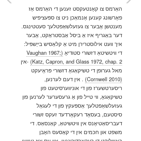
האַרמס צו קאָנטעקסט זענען די האַרמס אַז
פאָרשונג קענען אָנמאַכן ניט צו ספּעציפיש
מענטשן אָבער צו געזעלשאַפטלעך סעטטינגס.
דער באַגריף איז אַ ביסל אַבסטראַקט, אָבער
איך וועט אילוסטרירן מיט אַ קלאַסיש בייַשפּיל:
די וויטשיטאַ דזשורי סטודיאָ
(Vaughan 1967;
Katz, Capron, and Glass 1972, chap. 2)
-אין
מאל גערופן די טשיקאַגאָ דזשורי פּראָיעקט
(Cornwell 2010)
. אין דעם לערנען,
ריסערטשערז פון די אוניווערסיטעט פון
טשיקאַגאָ, ווי טייל פון אַ גרעסערער לערנען פון
געזעלשאַפטלעך אַספּעקץ פון די לעגאַל
סיסטעם, בעסאָד רעקאָרדעד זעקס זשורי
דעבריסאַטיאָנס אין וויטשיטאַ, קאַנסאַס. די
משפט און חכמים אין די קאַסעס האָבן
באוויליקט די רעקאָרדירונגען, און עס איז געווען