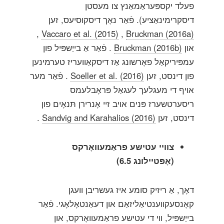
פעלד יקספּעראַמאַנץ צו מעסטן
דיסקרימינאַציע). פֿאַר נאָך דיסקוסיעס, זען
,
Vaccaro et al. (2015)
,
Bruckman (2016a)
און
Bruckman (2016b)
. פֿאַר אַ בייַשפּיל פון
עמפּיריקאַל פאָרשונג אַז דיסקאַוועריז טערמינען
פון דינסט, זען
Soeller et al. (2016)
. פֿאַר מער
אויף די מעגלעך לעגאַל פּראָבלעמס
ריסערטשערז פּנים אויב זיי אָנרירן תּנאָים פון
דינסט, זען
Sandvig and Karahalios (2016)
.
צוויי עטישע פראַמעוואָרקס
(אָפּטיילונג 6.5)
דאָך, אַ ריזיק סומע איז געשריבן וועגן
קאָנסעקווענטיאַליזאַם און דעאַנטאָלאָגי. פֿאַר
בייַשפּיל, ווי די עטישע פראַמעוואָרקס, און