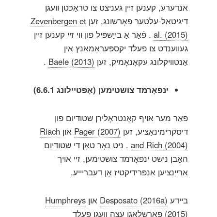
אנדערע, קענען זיין געניצט צו טראַכטן וועגן
דיגיטאַל-עלטער פאָרשונג, זען
Zevenbergen et
al. (2015)
. פֿאַר אַ בייַשפּיל פון ווי זיי קענען זיין
געווענדט צו פעלד יקספּעראַמאַנץ אין
אַנטוויקלונג עקאָנאָמיק, זען
Baele (2013)
.
ינפאָרמד צושטימען (אָפּטיילונג 6.6.1)
פֿאַר מער אויף קאָנטראָלירן שטודיום פון
דיסקרימינאַציע, זען
Pager (2007)
און
Riach
and Rich (2004)
. ניט נאָר טאָן די שטודיום
האָבן נישט ינפאָרמד צושטימען, זיי אויך
אַרייַנציען אַנפּרידיקטיז אָן דעבריייע.
ביידע
Desposato (2016a)
און
Humphreys
(2015)
פאָרשלאָגן עצה וועגן פעלד