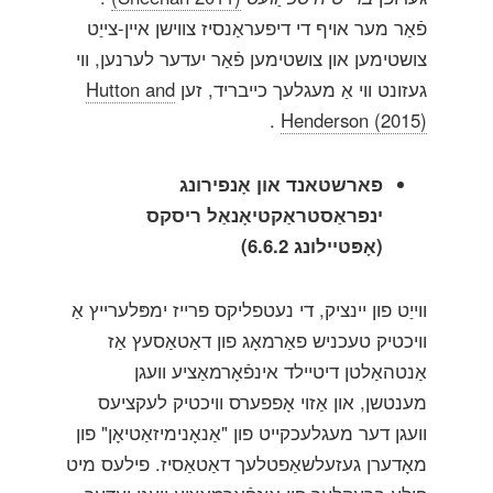
פֿאַר מער אויף די דיפעראַנסיז צווישן איין-צייַט
צושטימען און צושטימען פֿאַר יעדער לערנען, ווי
געזונט ווי אַ מעגלעך כייבריד, זען
Hutton and
.
Henderson (2015)
פארשטאנד און אָנפירונג
ינפראַסטראַקטיאָנאַל ריסקס
(אָפּטיילונג 6.6.2)
ווייַט פון יינציק, די נעטפליקס פרייז ימפּלערייץ אַ
וויכטיק טעכניש פאַרמאָג פון דאַטאַסעץ אַז
אַנטהאַלטן דיטיילד אינפֿאָרמאַציע וועגן
מענטשן, און אַזוי אָפפערס וויכטיק לעקציעס
וועגן דער מעגלעכקייט פון "אַנאָנימיזאַטיאָן" פון
מאָדערן געזעלשאַפטלעך דאַטאַסיז. פילעס מיט