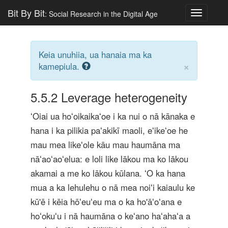
Bit By Bit
: Social Research in the Digital Age
Toggle
navigatio
Keia unuhiia, ua hanaia ma ka
×
kamepiula.
5.5.2
Leverage heterogeneity
ʻOiai ua hoʻoikaikaʻoe i ka nui o nā kānaka e
hana i ka pilikia paʻakikī maoli, eʻikeʻoe he
mau mea likeʻole kāu mau haumāna ma
nāʻaoʻaoʻelua: e loli like lākou ma ko lākou
akamai a me ko lākou kūlana. ʻO ka hana
mua a ka lehulehu o nā mea noiʻi kaiaulu ke
kū'ē i kēia hōʻeuʻeu ma o ka ho'āʻoʻana e
hoʻokuʻu i nā haumāna o keʻano haʻahaʻa a