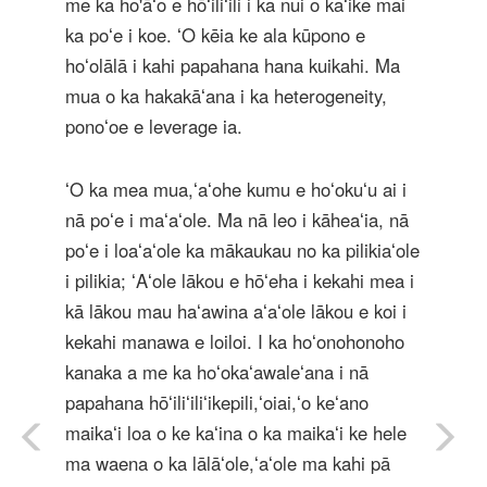
me ka ho'āʻo e hōʻiliʻili i ka nui o kaʻike mai
ka poʻe i koe. ʻO kēia ke ala kūpono e
hoʻolālā i kahi papahana hana kuikahi. Ma
mua o ka hakakāʻana i ka heterogeneity,
ponoʻoe e leverage ia.
ʻO ka mea mua,ʻaʻohe kumu e hoʻokuʻu ai i
nā poʻe i maʻaʻole. Ma nā leo i kāheaʻia, nā
poʻe i loaʻaʻole ka mākaukau no ka pilikiaʻole
i pilikia; ʻAʻole lākou e hōʻeha i kekahi mea i
kā lākou mau haʻawina aʻaʻole lākou e koi i
kekahi manawa e loiloi. I ka hoʻonohonoho
kanaka a me ka hoʻokaʻawaleʻana i nā
papahana hōʻiliʻiliʻikepili,ʻoiai,ʻo keʻano
maikaʻi loa o ke kaʻina o ka maikaʻi ke hele
ma waena o ka lālāʻole,ʻaʻole ma kahi pā