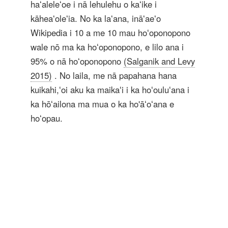
haʻaleleʻoe i nā lehulehu o kaʻike i
kāheaʻoleʻia. No ka laʻana, ināʻaeʻo
Wikipedia i 10 a me 10 mau hoʻoponopono
wale nō ma ka hoʻoponopono, e lilo ana i
95% o nā hoʻoponopono
(Salganik and Levy
2015)
. No laila, me nā papahana hana
kuikahi,ʻoi aku ka maikaʻi i ka hoʻouluʻana i
ka hōʻailona ma mua o ka ho'āʻoʻana e
hoʻopau.