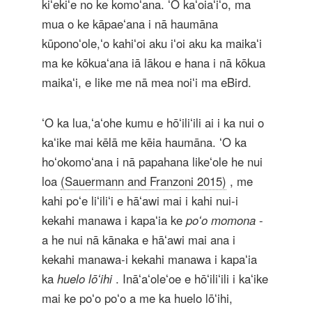
kiʻekiʻe no ke komoʻana. ʻO kaʻoiaʻiʻo, ma
mua o ke kāpaeʻana i nā haumāna
kūponoʻole,ʻo kahiʻoi aku iʻoi aku ka maikaʻi
ma ke kōkuaʻana iā lākou e hana i nā kōkua
maikaʻi, e like me nā mea noiʻi ma eBird.
ʻO ka lua,ʻaʻohe kumu e hōʻiliʻili ai i ka nui o
kaʻike mai kēlā me kēia haumāna. ʻO ka
hoʻokomoʻana i nā papahana likeʻole he nui
loa
(Sauermann and Franzoni 2015)
, me
kahi poʻe liʻiliʻi e hāʻawi mai i kahi nui-i
kekahi manawa i kapaʻia ke
poʻo momona
-
a he nui nā kānaka e hāʻawi mai ana i
kekahi manawa-i kekahi manawa i kapaʻia
ka
huelo lōʻihi
. Ināʻaʻoleʻoe e hōʻiliʻili i kaʻike
mai ke poʻo poʻo a me ka huelo lōʻihi,