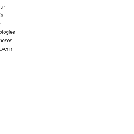
eur
ie
e
ologies
choses,
avenir
Powered by
Open Review Toolkit