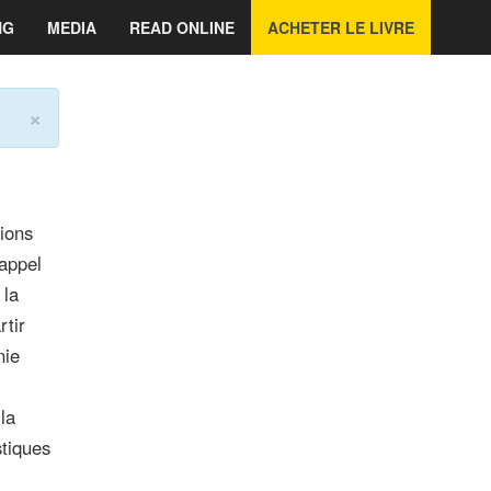
NG
MEDIA
READ ONLINE
ACHETER LE LIVRE
×
lions
 appel
 la
rtir
nie
la
stiques