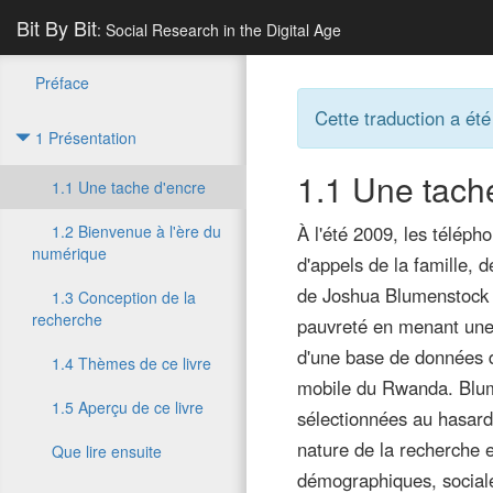
Bit By Bit
: Social Research in the Digital Age
Préface
Cette traduction a été
1 Présentation
1.1
Une tache
1.1 Une tache d'encre
1.2 Bienvenue à l'ère du
À l'été 2009, les télép
numérique
d'appels de la famille,
de Joshua Blumenstock e
1.3 Conception de la
recherche
pauvreté en menant une 
d'une base de données de
1.4 Thèmes de ce livre
mobile du Rwanda. Blum
1.5 Aperçu de ce livre
sélectionnées au hasard 
nature de la recherche e
Que lire ensuite
démographiques, social