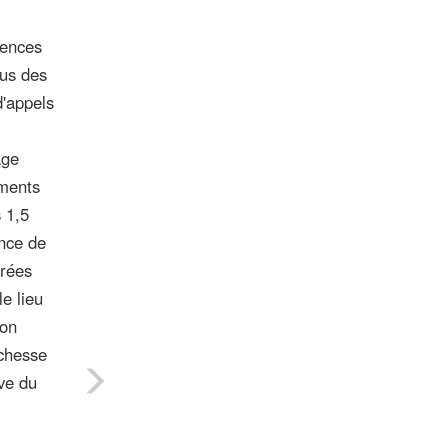
iences
lus des
d'appels
age
ements
s 1,5
ence de
grées
e lieu
ion
ichesse
ve du