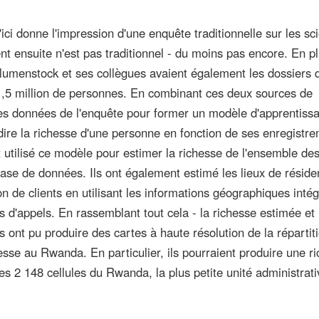
u'ici donne l'impression d'une enquête traditionnelle sur les sc
ent ensuite n'est pas traditionnel - du moins pas encore. En p
lumenstock et ses collègues avaient également les dossiers 
1,5 million de personnes. En combinant ces deux sources de
 les données de l'enquête pour former un modèle d'apprentiss
dire la richesse d'une personne en fonction de ses enregistr
nt utilisé ce modèle pour estimer la richesse de l'ensemble de
 base de données. Ils ont également estimé les lieux de résid
on de clients en utilisant les informations géographiques inté
 d'appels. En rassemblant tout cela - la richesse estimée et l
ls ont pu produire des cartes à haute résolution de la répartit
sse au Rwanda. En particulier, ils pourraient produire une r
s 2 148 cellules du Rwanda, la plus petite unité administrati