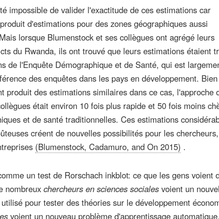
é impossible de valider l'exactitude de ces estimations car
 produit d'estimations pour des zones géographiques aussi
Mais lorsque Blumenstock et ses collègues ont agrégé leurs
icts du Rwanda, ils ont trouvé que leurs estimations étaient t
ons de l'Enquête Démographique et de Santé, qui est largeme
férence des enquêtes dans les pays en développement. Bien
t produit des estimations similaires dans ce cas, l'approche 
llègues était environ 10 fois plus rapide et 50 fois moins ch
ques et de santé traditionnelles. Ces estimations considéra
ûteuses créent de nouvelles possibilités pour les chercheurs,
ntreprises
(Blumenstock, Cadamuro, and On 2015)
.
comme un test de Rorschach inkblot: ce que les gens voient
De nombreux
chercheurs en sciences sociales
voient un nouvel
 utilisé pour tester des théories sur le développement écono
ues
voient un nouveau problème d'apprentissage automatique