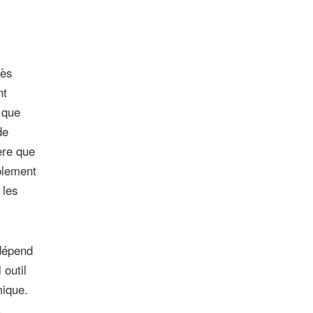
rès
nt
 que
de
ère que
blement
 les
 dépend
 outil
mique.
.