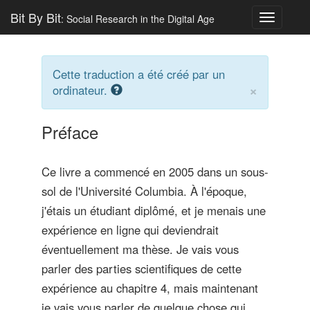
Bit By Bit
: Social Research in the Digital Age
Toggle
navigatio
Cette traduction a été créé par un
×
ordinateur.
Préface
Ce livre a commencé en 2005 dans un sous-
sol de l'Université Columbia. À l'époque,
j'étais un étudiant diplômé, et je menais une
expérience en ligne qui deviendrait
éventuellement ma thèse. Je vais vous
parler des parties scientifiques de cette
expérience au chapitre 4, mais maintenant
je vais vous parler de quelque chose qui