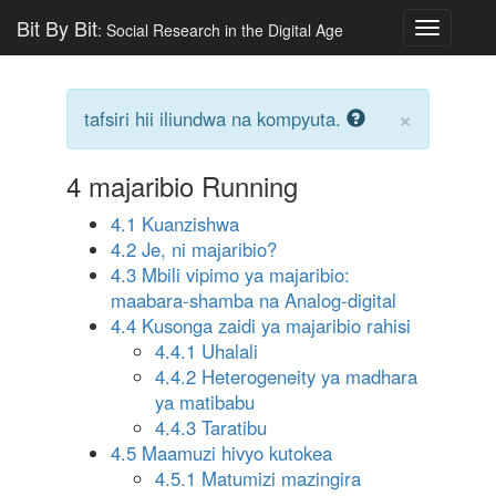
Bit By Bit
: Social Research in the Digital Age
Toggle
navigatio
×
tafsiri hii iliundwa na kompyuta.
4
majaribio Running
4.1 Kuanzishwa
4.2 Je, ni majaribio?
4.3 Mbili vipimo ya majaribio:
maabara-shamba na Analog-digital
4.4 Kusonga zaidi ya majaribio rahisi
4.4.1 Uhalali
4.4.2 Heterogeneity ya madhara
ya matibabu
4.4.3 Taratibu
4.5 Maamuzi hivyo kutokea
4.5.1 Matumizi mazingira