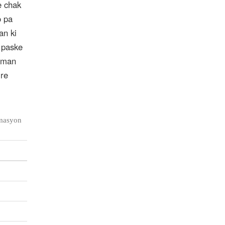
è chak
o pa
an ki
i paske
teman
ire
òmasyon