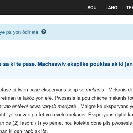
SOU
LANG
TE
eye pa yon òdinatè.
sa ki te pase. Machaswiv eksplike poukisa ak ki jan 
plase pi lwen pase eksperyans senp se
mekanis
. Mekanis di
retman te lakòz yon efè. Pwosesis la pou chèche mekanis to
aryab entèvni
oswa
varyab medyatè
. Malgre ke eksperyans y
if, yo souvan pa fèt yo revele mekanis. Eksperyans dijital k
an de (2) fason: (1) yo pèmèt nou kolekte done plis pwosesis 
an ki gen rapò ak lòt.