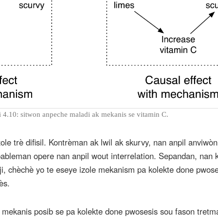
i 4.10: sitwon anpeche maladi ak mekanis se vitamin C.
le trè difisil. Kontrèman ak lwil ak skurvy, nan anpil anviw
bableman opere nan anpil wout interrelation. Sepandan, nan
nèji, chèchè yo te eseye izole mekanism pa kolekte done pwose
ès.
 mekanis posib se pa kolekte done pwosesis sou fason tretm