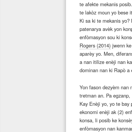
te afekte mekanis posib
te lakòz moun yo bese iti
Ki sa ki te mekanis yo?
patenarya avèk yon kon
enfòmasyon sou ki kons
Rogers (2014)
jwenn ke 
aparèy yo. Men, diferan
a nan itilize enèji nan 
dominan nan ki Rapò a e
Yon fason dezyèm nan me
tretman an. Pa egzanp,
Kay Enèji yo, yo te bay 
ekonomi enèji ak (2) enf
konsa, li posib ke kons
enfòmasyon nan kanmara