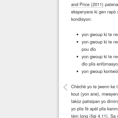
and Price (2011)
patenar
eksperyans ki gen rapò 
kondisyon:
yon gwoup ki te r
yon gwoup ki te r
pou dlo
yon gwoup ki te r
dlo plis enfòmasyon
yon gwoup kontwò
Chèchè yo te jwenn ke t
kout (yon ane), mwayen 
lakòz patisipan yo dimi
yo plis fè apèl plis ka
tèm long (figi 4.11). Sa