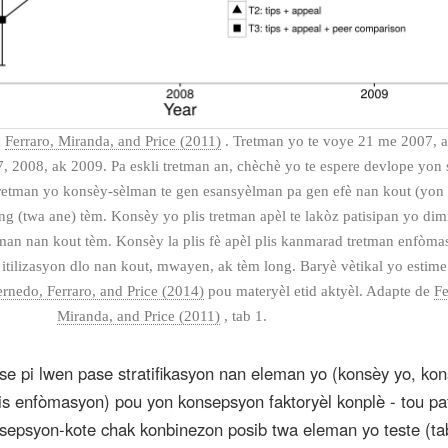
n
Ferraro, Miranda, and Price (2011)
. Tretman yo te voye 21 me 2007, a
, 2008, ak 2009. Pa eskli tretman an, chèchè yo te espere devlope yon 
etman yo konsèy-sèlman te gen esansyèlman pa gen efè nan kout (yon 
g (twa ane) tèm. Konsèy yo plis tretman apèl te lakòz patisipan yo dim
lman nan kout tèm. Konsèy la plis fè apèl plis kanmarad tretman enfòma
 itilizasyon dlo nan kout, mwayen, ak tèm long. Baryè vètikal yo estime
rnedo, Ferraro, and Price (2014)
pou materyèl etid aktyèl. Adapte de
Fe
Miranda, and Price (2011)
, tab 1.
se pi lwen pase stratifikasyon nan eleman yo (konsèy yo, kon
plis enfòmasyon) pou yon konsepsyon faktoryèl konplè - tou p
nsepsyon-kote chak konbinezon posib twa eleman yo teste (tab