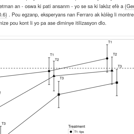
retman an - oswa ki pati ansanm - yo se sa ki lakòz efè a
(Ge
0.6)
. Pou egzanp, eksperyans nan Ferraro ak kòlèg li montre
e pou kont li yo pa ase diminye itilizasyon dlo.