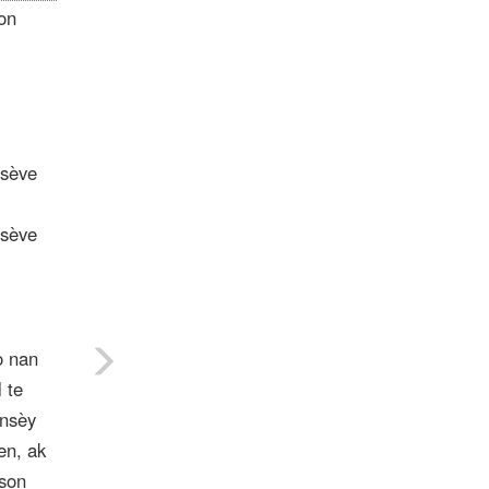
on
nsève
nsève
o nan
 te
onsèy
en, ak
ason