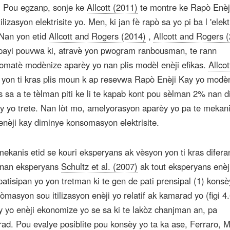
. Pou egzanp, sonje ke
Allcott (2011)
te montre ke Rapò Enèj
lizasyon elektrisite yo. Men, ki jan fè rapò sa yo pi ba l 'elekt
 Nan yon etid
Allcott and Rogers (2014)
,
Allcott and Rogers 
payi pouvwa ki, atravè yon pwogram ranbousman, te rann
omatè modènize aparèy yo nan plis modèl enèji efikas.
Allco
yon ti kras plis moun k ap resevwa Rapò Enèji Kay yo modè
s sa a te tèlman piti ke li te kapab kont pou sèlman 2% nan 
kay yo trete. Nan lòt mo, amelyorasyon aparèy yo pa te mekan
nèji kay diminye konsomasyon elektrisite.
kanis etid se kouri eksperyans ak vèsyon yon ti kras difera
 nan eksperyans
Schultz et al. (2007)
ak tout eksperyans enè
patisipan yo yon tretman ki te gen de pati prensipal (1) kons
òmasyon sou itilizasyon enèji yo relatif ak kamarad yo (figi 4
èy yo enèji ekonomize yo se sa ki te lakòz chanjman an, pa
d. Pou evalye posiblite pou konsèy yo ta ka ase,
Ferraro, M