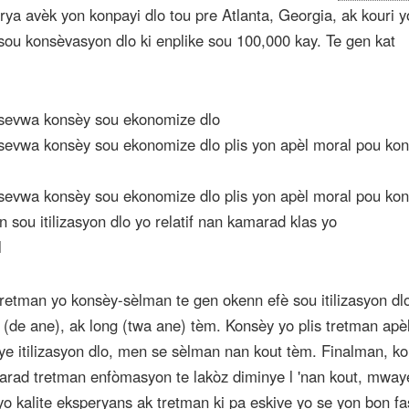
ya avèk yon konpayi dlo tou pre Atlanta, Georgia, ak kouri y
sou konsèvasyon dlo ki enplike sou 100,000 kay. Te gen kat
esevwa konsèy sou ekonomize dlo
esevwa konsèy sou ekonomize dlo plis yon apèl moral pou ko
esevwa konsèy sou ekonomize dlo plis yon apèl moral pou ko
 sou itilizasyon dlo yo relatif nan kamarad klas yo
l
retman yo konsèy-sèlman te gen okenn efè sou itilizasyon dl
(de ane), ak long (twa ane) tèm. Konsèy yo plis tretman apèl
nye itilizasyon dlo, men se sèlman nan kout tèm. Finalman, k
nmarad tretman enfòmasyon te lakòz diminye l 'nan kout, mway
 yo kalite eksperyans ak tretman ki pa eskive yo se yon bon f