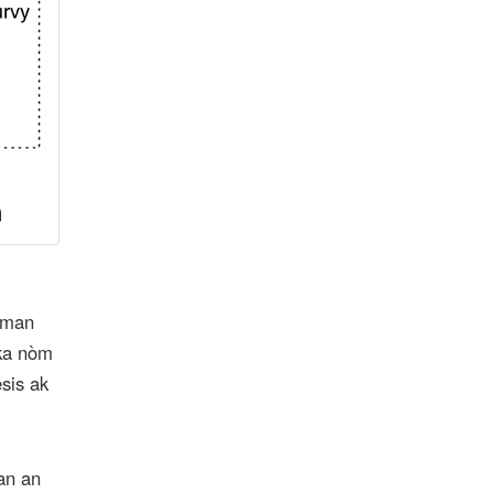
ònman
 ka nòm
sis ak
an an