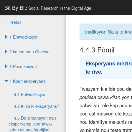
Bit By Bit
: Social Research in the Digital Age
Prefas
tradiksyon Sa a te kr
1 Entwodiksyon
4.4.3
Fòmil
2 konpòtman Obsève
Eksperyans mezire 
3 Poze kesyon
te rive.
4 Kouri eksperyans
Twazyèm kle ide pou de
4.1 Entwodiksyon
poukisa
oswa
kijan
yon t
pafwa yo rele kap pou
v
4.2 Ki sa ki eksperyans?
pou estimasyon efè kozat
4.3 De dimansyon nan
nou idantifye mekanis n
eksperyans: laboratwa-
yo pèmèt nou teste tretm
jaden ak analòg-dijital