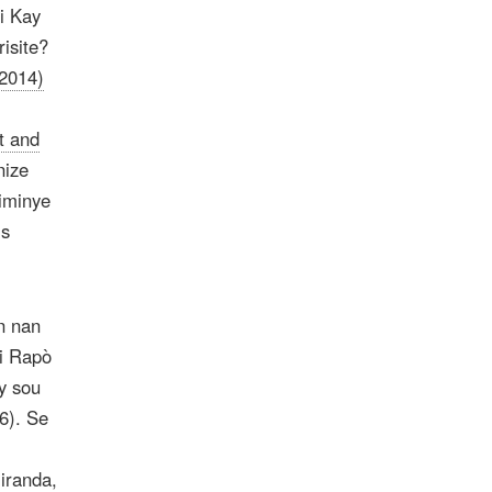
i Kay
risite?
(2014)
tt and
nize
diminye
is
n nan
ji Rapò
èy sou
.6). Se
iranda,