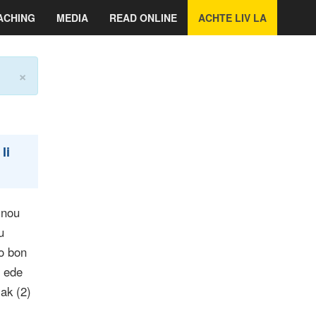
ACHING
MEDIA
READ ONLINE
ACHTE LIV LA
×
li
 nou
u
o bon
a ede
ak (2)