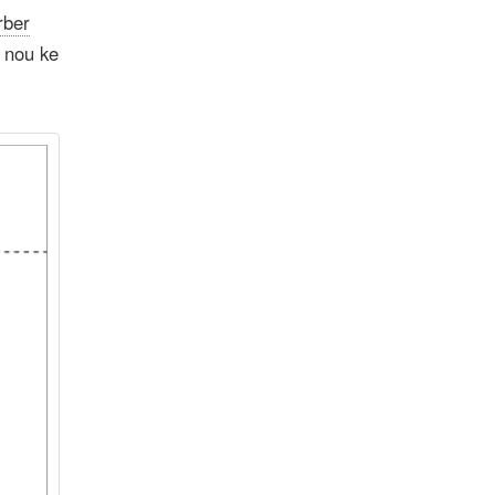
rber
 nou ke