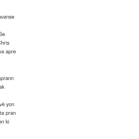
 avanse
 Se
hris
mwa apre
aprann
ak
avè yon
ta pran
n ki