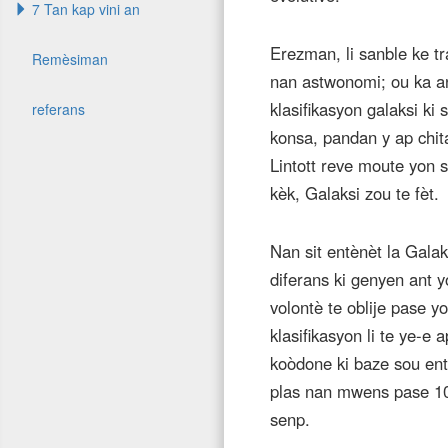
7 Tan kap vini an
Erezman, li sanble ke t
Remèsiman
nan astwonomi; ou ka an
klasifikasyon galaksi ki s
referans
konsa, pandan y ap chi
Lintott reve moute yon s
kèk, Galaksi zou te fèt.
Nan sit entènèt la Gala
diferans ki genyen ant yo
volontè te oblije pase y
klasifikasyon li te ye-e
koòdone ki baze sou ent
plas nan mwens pase 10 
senp.