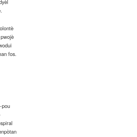
dyèl
.
olontè
n pwojè
pwodui
man fos.
a-pou
o
spiral
 enpòtan