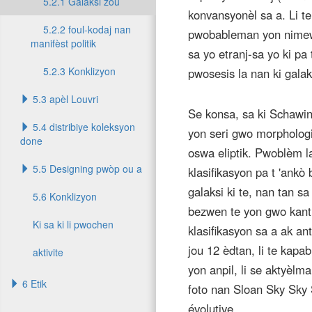
5.2.1 Galaksi zou
konvansyonèl sa a. Li te
5.2.2 foul-kodaj nan
pwobableman yon nimewo
manifèst politik
sa yo etranj-sa yo ki pa
5.2.3 Konklizyon
pwosesis la nan ki galak
5.3 apèl Louvri
Se konsa, sa ki Schawi
5.4 distribiye koleksyon
yon seri gwo morphologic
done
oswa eliptik. Pwoblèm l
5.5 Designing pwòp ou a
klasifikasyon pa t 'ankò 
galaksi ki te, nan tan sa
5.6 Konklizyon
bezwen te yon gwo kant
Ki sa ki li pwochen
klasifikasyon sa a ak a
jou 12 èdtan, li te kapa
aktivite
yon anpil, li se aktyèl
6 Etik
foto nan Sloan Sky Sky 
évolutive.