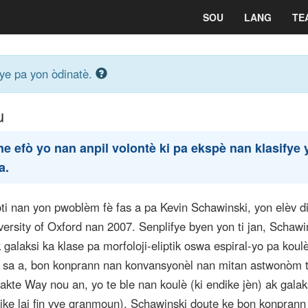
SOU
LANG
TE
eye pa yon òdinatè.
u
e efò yo nan anpil volontè ki pa ekspè nan klasifye
a.
oti nan yon pwoblèm fè fas a pa Kevin Schawinski, yon elèv 
rsity of Oxford nan 2007. Senplifye byen yon ti jan, Schawin
 galaksi ka klase pa morfoloji-eliptik oswa espiral-yo pa koul
sa a, bon konprann nan konvansyonèl nan mitan astwonòm t
Lakte Way nou an, yo te ble nan koulè (ki endike jèn) ak galak
ndike laj fin vye granmoun). Schawinski doute ke bon konprann