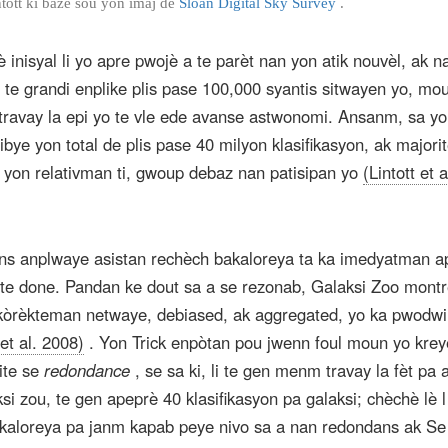
tott ki baze sou yon imaj de
Sloan Digital Sky Survey
.
è inisyal li yo apre pwojè a te parèt nan yon atik nouvèl, ak n
te grandi enplike plis pase 100,000 syantis sitwayen yo, mou
i travay la epi yo te vle ede avanse astwonomi. Ansanm, sa yo
ibye yon total de plis pase 40 milyon klasifikasyon, ak majori
n yon relativman ti, gwoup debaz nan patisipan yo
(Lintott et a
ns anplwaye asistan rechèch bakaloreya ta ka imedyatman a
ite done. Pandan ke dout sa a se rezonab, Galaksi Zoo montr
 kòrèkteman netwaye, debiased, ak aggregated, yo ka pwodwi
 et al. 2008)
. Yon Trick enpòtan pou jwenn foul moun yo kre
ite se
redondance
, se sa ki, li te gen menm travay la fèt pa a
i zou, te gen apeprè 40 klasifikasyon pa galaksi; chèchè lè l
akaloreya pa janm kapab peye nivo sa a nan redondans ak Se