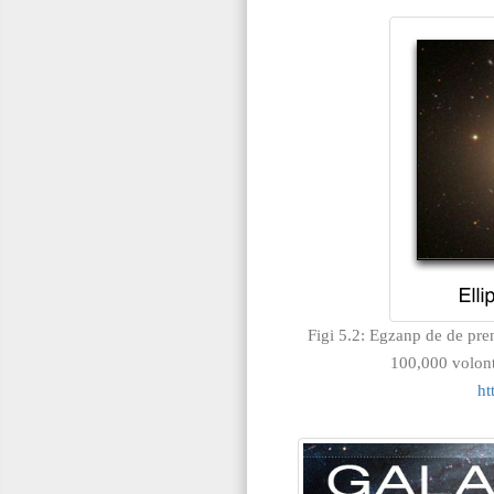
Figi 5.2: Egzanp de de prens
100,000 volont
ht