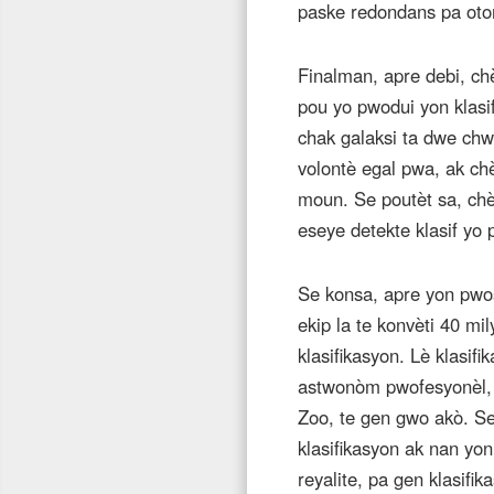
paske redondans pa otoma
Finalman, apre debi, ch
pou yo pwodui yon klasi
chak galaksi ta dwe chw
volontè egal pwa, ak chè
moun. Se poutèt sa, chèc
eseye detekte klasif yo 
Se konsa, apre yon pwo
ekip la te konvèti 40 mi
klasifikasyon. Lè klasif
astwonòm pwofesyonèl, k
Zoo, te gen gwo akò. Se 
klasifikasyon ak nan yo
reyalite, pa gen klasifi