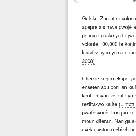
Lin
Galaksi Zoo atire volont
apeprè sis mwa pwojè a 
patisipe paske yo te jw
volontè 100,000 te kontr
klasifikasyon yo soti na
2008)
.
Chèchè ki gen eksperya
ensèten sou bon jan kal
kontribisyon volontè yo
rezilta-wo kalite
(Lintott
pwofesyonèl-bon jan kal
moun diferan. Nan galaks
avèk asistan rechèch b