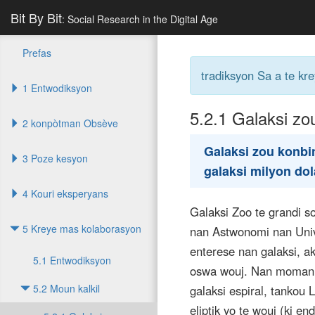
Bit By Bit
: Social Research in the Digital Age
Prefas
tradiksyon Sa a te kr
1 Entwodiksyon
5.2.1
Galaksi zo
2 konpòtman Obsève
Galaksi zou konbin
3 Poze kesyon
galaksi milyon dol
4 Kouri eksperyans
Galaksi Zoo te grandi s
5 Kreye mas kolaborasyon
nan Astwonomi nan Unive
enterese nan galaksi, ak
5.1 Entwodiksyon
oswa wouj. Nan moman 
5.2 Moun kalkil
galaksi espiral, tankou 
eliptik yo te wouj (ki e