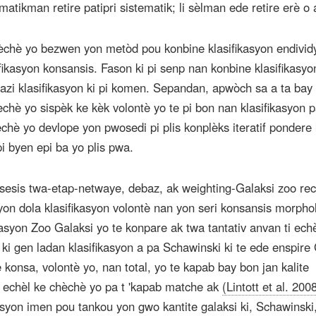
tikman retire patipri sistematik; li sèlman ede retire erè o 
èchè yo bezwen yon metòd pou konbine klasifikasyon endivid
fikasyon konsansis. Fason ki pi senp nan konbine klasifikasyo
azi klasifikasyon ki pi komen. Sepandan, apwòch sa a ta bay
chè yo sispèk ke kèk volontè yo te pi bon nan klasifikasyon p
hè yo devlope yon pwosedi pi plis konplèks iteratif pondere 
pi byen epi ba yo plis pwa.
sesis twa-etap-netwaye, debaz, ak weighting-Galaksi zoo re
lyon dola klasifikasyon volontè nan yon seri konsansis morpho
ikasyon Zoo Galaksi yo te konpare ak twa tantativ anvan ti ech
i gen ladan klasifikasyon a pa Schawinski ki te ede enspire 
konsa, volontè yo, nan total, yo te kapab bay bon jan kalite
n echèl ke chèchè yo pa t 'kapab matche ak
(Lintott et al. 200
kasyon imen pou tankou yon gwo kantite galaksi ki, Schawinski