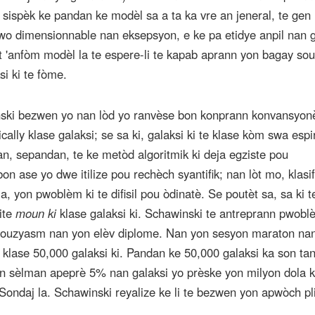
 sispèk ke pandan ke modèl sa a ta ka vre an jeneral, te gen
 dimensionnable nan eksepsyon, e ke pa etidye anpil nan g
 t 'anfòm modèl la te espere-li te kapab aprann yon bagay sou
si ki te fòme.
nski bezwen yo nan lòd yo ranvèse bon konprann konvansyonè
ally klase galaksi; se sa ki, galaksi ki te klase kòm swa espi
an, sepandan, te ke metòd algoritmik ki deja egziste pou
bon ase yo dwe itilize pou rechèch syantifik; nan lòt mo, klasi
 a, yon pwoblèm ki te difisil pou òdinatè. Se poutèt sa, sa ki t
ite
moun ki
klase galaksi ki. Schawinski te antreprann pwobl
ntouzyasm nan yon elèv diplome. Nan yon sesyon maraton nan
b klase 50,000 galaksi ki. Pandan ke 50,000 galaksi ka son ta
man sèlman apeprè 5% nan galaksi yo prèske yon milyon dola k
Sondaj la. Schawinski reyalize ke li te bezwen yon apwòch pl