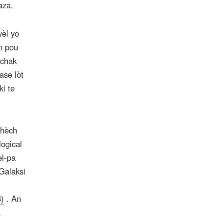
aza.
yèl yo
n pou
 chak
ase lòt
ki te
chèch
logical
èl-pa
Galaksi
8)
. An
,