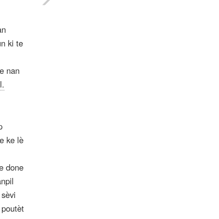
an
n ki te
te nan
l.
p
e ke lè
ye done
npil
 sèvi
 poutèt