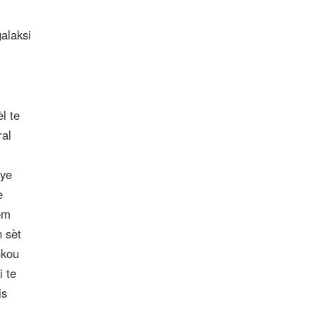
alaksi
l te
ral
fye
e
èm
 sèt
nkou
i te
is