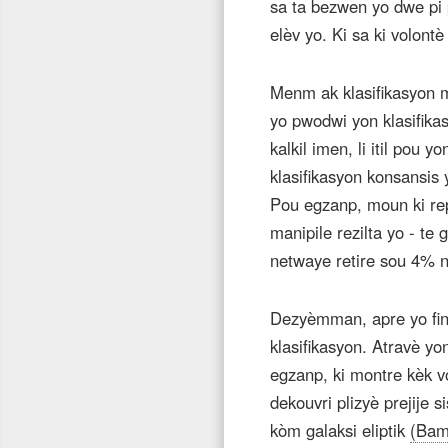
sa ta bezwen yo dwe pi p
elèv yo. Ki sa ki volon
Menm ak klasifikasyon mi
yo pwodwi yon klasifikas
kalkil imen, li itil pou 
klasifikasyon konsansis
Pou egzanp, moun ki rep
manipile rezilta yo - te
netwaye retire sou 4% na
Dezyèmman, apre yo fin 
klasifikasyon. Atravè yo
egzanp, ki montre kèk 
dekouvri plizyè prejije s
kòm galaksi eliptik
(Bamf