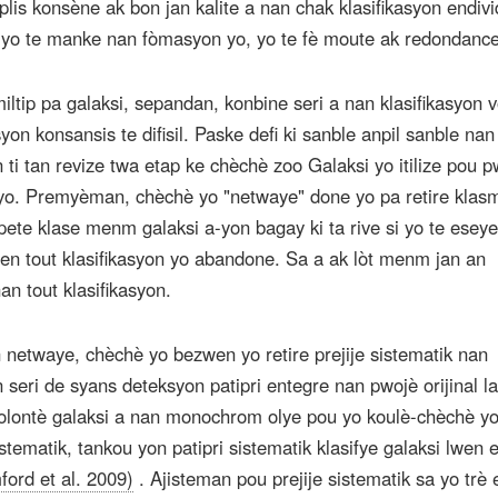
lis konsène ak bon jan kalite a nan chak klasifikasyon endivi
tè yo te manke nan fòmasyon yo, yo te fè moute ak redondance
ltip pa galaksi, sepandan, konbine seri a nan klasifikasyon v
yon konsansis te difisil. Paske defi ki sanble anpil sanble na
yon ti tan revize twa etap ke chèchè zoo Galaksi yo itilize pou 
 yo. Premyèman, chèchè yo "netwaye" done yo pa retire klas
ete klase menm galaksi a-yon bagay ki ta rive si yo te eseye
 gen tout klasifikasyon yo abandone. Sa a ak lòt menm jan an
n tout klasifikasyon.
netwaye, chèchè yo bezwen yo retire prejije sistematik nan
n seri de syans deteksyon patipri entegre nan pwojè orijinal l
volontè galaksi a nan monochrom olye pou yo koulè-chèchè y
istematik, tankou yon patipri sistematik klasifye galaksi lwen e
ord et al. 2009)
. Ajisteman pou prejije sistematik sa yo trè