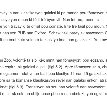
ravay la nan klasifikasyon galaksi ki pa mande pou fòmasyon
seye yon moun ki fè li trè byen vit. Nan lòt mo, menm si
e yon travay ki te difisil pou òdinatè, li te trè fasil pou moun.
ta nan yon PUB nan Oxford, Schawinski parèy ak astwonòm C
it entènèt kote volontè ta klasifye imaj nan galaksi ki. Yon 
ksi Zoo, volontè ta sibi kèk minit nan fòmasyon; pou egzanp, 
n espiral ak galaksi eliptik (figi 5.2). Apre fòmasyon sa a, ch
on egzamen relativman fasil pou klasifye 11 nan 15 galaksi ak
 apre sa ta kòmanse klasifikasyon reyèl nan galaksi enkoni atr
ènèt (figi 5.3). Tranzisyon an soti nan volontè nan astwonòm 
minit ak sèlman oblije pase pi ba a nan obstakl, yon egzame