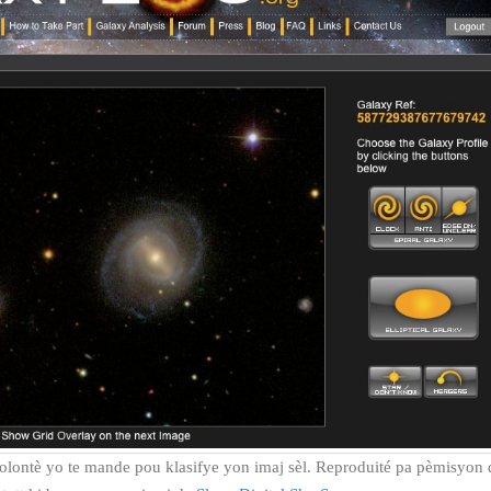
volontè yo te mande pou klasifye yon imaj sèl. Reproduité pa pèmisyon 