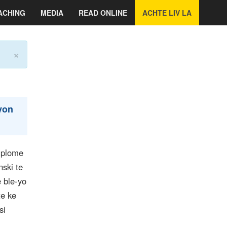
ACHING
MEDIA
READ ONLINE
ACHTE LIV LA
×
 yon
diplome
ski te
è ble-yo
e ke
si