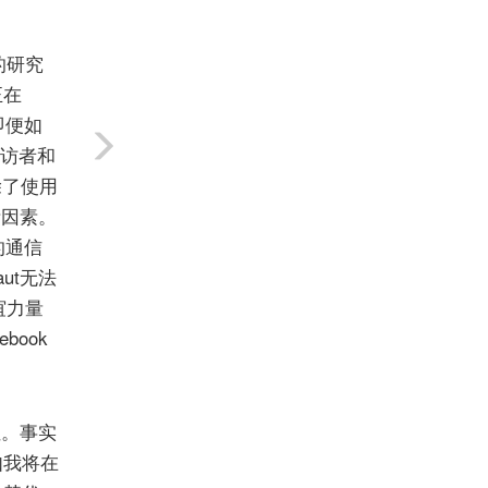
的研究
正在
即便如
受访者和
除了使用
淆因素。
的通信
ut无法
谊力量
book
性。事实
如我将在