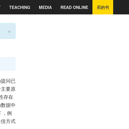
言
TEACHING
MEDIA
READ ONLINE
买的书
×
为提问已
个主要原
性存在
为数据中
态
，例
最佳方式