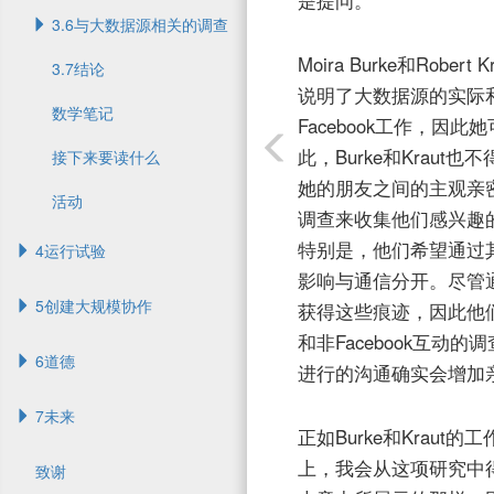
是提问。
3.6与大数据源相关的调查
Moira Burke和Robert K
3.7结论
说明了大数据源的实际
数学笔记
Facebook工作，
此，Burke和Krau
接下来要读什么
她的朋友之间的主观亲密
活动
调查来收集他们感兴趣的
特别是，他们希望通过其
4运行试验
影响与通信分开。尽管通
5创建大规模协作
获得这些痕迹，因此他们必
和非Facebook互动的
6道德
进行的沟通确实会增加
7未来
正如Burke和Kra
上，我会从这项研究中
致谢