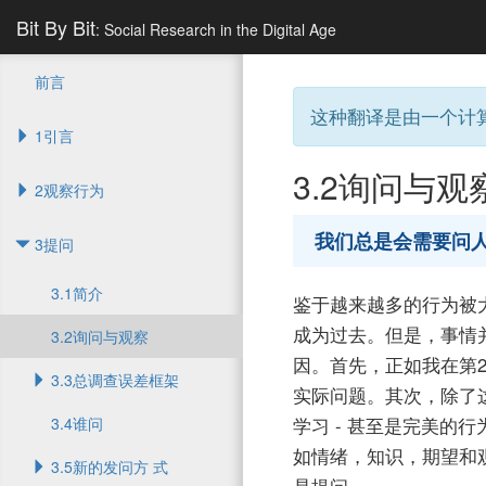
Bit By Bit
: Social Research in the Digital Age
前言
这种翻译是由一个计
1引言
3.2
询问与观
2观察行为
我们总是会需要问
3提问
3.1简介
鉴于越来越多的行为被
成为过去。但是，事情
3.2询问与观察
因。首先，正如我在第
3.3总调查误差框架
实际问题。其次，除了
3.4谁问
学习 - 甚至是完美的
如情绪，知识，期望和
3.5新的发问方 ​​式