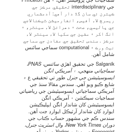
جي interdisciplinary تحقيقي مرڪز جي
ڪيترن ئي سان گڏ دار آهي: آدمشماري
ريسرچ لاء آفيس، انفارميشن ٽيڪنالاجي
جي پاليسي، صحت ۽ دهرائڻ لاء سينٽر، ۽
انگ اکر ۽ مشين جي سکيا لاء سينٽر لاء
مرڪز . سندس تحقيق جي مفادن جي سماجي
نيٽ ورڪ ۽ computational سماجي سائنس
شامل آهن.
Salganik جي تحقيق اهڙي
سائنس،
PNAS،
سماجياتي منھجي،
۽ آمريڪي انگن
ايسوسيئيشن جي جنرل
طور تي تحقيقي ع ۾
شايع ڪيو ويو آهي. سندس مقالا سنڌ جي
آمريڪي سماجياتي ايسوسيئيشن جي رياضياتي
سماجيات سيڪشن ۽ آمريڪي انگن
ايسوسيئيشن کان شاندار انگن ايپليڪيشن
ايوارڊ کان شاندار آرٽيڪل ايوارڊ جت آهن.
سندس ڪم جي مشهور حساب ڪتاب جي
دوران New York Times،
وال اسٽريٽ جنرل،
Economist ۾،
۽
نئين Yorker
۾ بيٺو آهي.