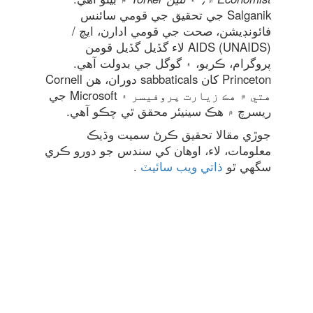
Salganik جي تحقيق جي قومي سائنس
فائونڊيشن، صحت جي قومي ادارن، ايچ /
AIDS (UNAIDS) لاء گڏيل گڏيل قومن
پروگرام، ڪريو، ۽ گوگل جي بدولت آهي.
Princeton کان sabbaticals دوران، هن Cornell
هتي ۾ هڪ زيارت پروفيسر ۽ Microsoft جي
ريسرچ ۾ هڪ سينيئر محقق ٿي چڪو آهي.
جوڙي مقالا تحقيق ڪرڻ سميت وڌيڪ
معلومات، لاء، اوھان کي سندس جو دورو ڪري
سگهي ٿو
ذاتي ويب سائيٽ
.