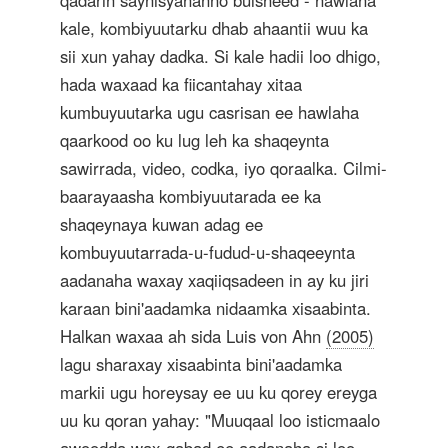
qadarin saynisyahanno bulsheed - hawlaha
kale, kombiyuutarku dhab ahaantii wuu ka
sii xun yahay dadka. Si kale hadii loo dhigo,
hada waxaad ka fiicantahay xitaa
kumbuyuutarka ugu casrisan ee hawlaha
qaarkood oo ku lug leh ka shaqeynta
sawirrada, video, codka, iyo qoraalka. Cilmi-
baarayaasha kombiyuutarada ee ka
shaqeynaya kuwan adag ee
kombuyuutarrada-u-fudud-u-shaqeeynta
aadanaha waxay xaqiiqsadeen in ay ku jiri
karaan bini'aadamka nidaamka xisaabinta.
Halkan waxaa ah sida Luis von Ahn
(2005)
lagu sharaxay xisaabinta bini'aadamka
markii ugu horeysay ee uu ku qorey ereyga
uu ku qoran yahay: "Muuqaal loo isticmaalo