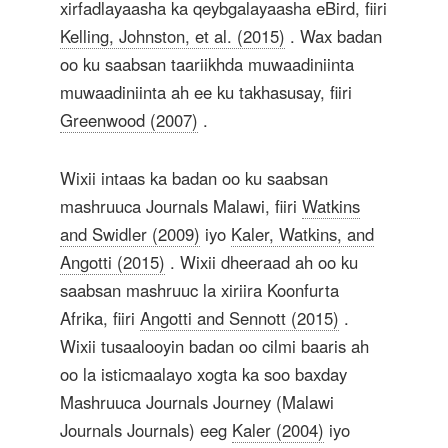
xirfadlayaasha ka qeybgalayaasha eBird, fiiri
Kelling, Johnston, et al. (2015)
. Wax badan
oo ku saabsan taariikhda muwaadiniinta
muwaadiniinta ah ee ku takhasusay, fiiri
Greenwood (2007)
.
Wixii intaas ka badan oo ku saabsan
mashruuca Journals Malawi, fiiri
Watkins
and Swidler (2009)
iyo
Kaler, Watkins, and
Angotti (2015)
. Wixii dheeraad ah oo ku
saabsan mashruuc la xiriira Koonfurta
Afrika, fiiri
Angotti and Sennott (2015)
.
Wixii tusaalooyin badan oo cilmi baaris ah
oo la isticmaalayo xogta ka soo baxday
Mashruuca Journals Journey (Malawi
Journals Journals) eeg
Kaler (2004)
iyo