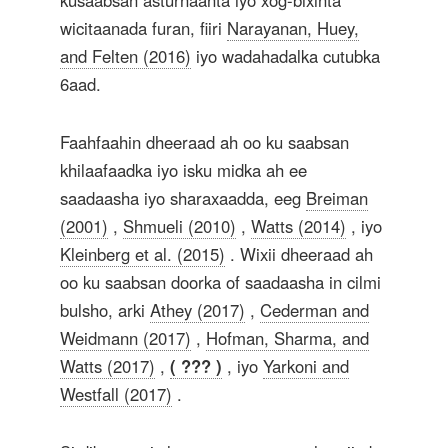
kusaabsan asturnaanta iyo xog-bixinta
wicitaanada furan, fiiri
Narayanan, Huey,
and Felten (2016)
iyo wadahadalka cutubka
6aad.
Faahfaahin dheeraad ah oo ku saabsan
khilaafaadka iyo isku midka ah ee
saadaasha iyo sharaxaadda, eeg
Breiman
(2001)
,
Shmueli (2010)
,
Watts (2014)
, iyo
Kleinberg et al. (2015)
. Wixii dheeraad ah
oo ku saabsan doorka of saadaasha in cilmi
bulsho, arki
Athey (2017)
,
Cederman and
Weidmann (2017)
,
Hofman, Sharma, and
Watts (2017)
,
( ??? )
, iyo
Yarkoni and
Westfall (2017)
.