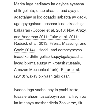
Marka laga hadlaayo ka qaybgalayaasha
dhiirigelinta, dhab ahaantii aad ayay u
adagtahay si loo ogaado sababta ay dadku
uga qaybgalaan mashaariicda iskaashiga
ballaaran
(Cooper et al. 2010; Nov, Arazy,
and Anderson 2011; Tuite et al. 2011;
Raddick et al. 2013; Preist, Massung, and
Coyle 2014)
. Haddii aad qorsheyneyso
inaad ku dhiirrigeliso kaqeybgalayaasha
lacag bixinta suuqa mikrotask (tusaale,
Amazon Mechanical Turk),
Kittur et al.
(2013)
waxay bixiyaan talo qaar.
Iyadoo laga yaabo inay la yaabi karto,
tusaale ahaan tusaalooyin aan la fileyn oo
ka imanaya mashaariicda Zooiverse, fiiri