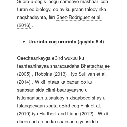
Si dib-u-eegis loogu sameeyo mashaariicda
furan ee biology, oo ay ku jiraan talooyinka
naqshadeynta, fiiri
Saez-Rodriguez et al.
(2016)
.
Ururinta xog ururinta (qaybta 5.4)
Qeexitaankeyga eBird wuxuu ku
faahfaahinayaa sharaxaadaha
Bhattacharjee
(2005)
,
Robbins (2013)
, iyo
Sullivan et al.
(2014)
. Wixii intaas ka badan oo ku
saabsan sida cilmi-baarayaashu u
isticmaalaan tusaalooyin xisaabeed si ay u
falanqeeyaan xogta eBird eeg
Fink et al.
(2010)
iyo
Hurlbert and Liang (2012)
. Wixii
dheeraad ah oo ku saabsan qiyaasidda