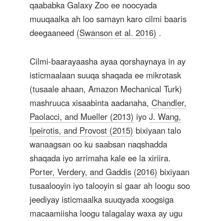
qaababka Galaxy Zoo ee noocyada
muuqaalka ah loo samayn karo cilmi baaris
deegaaneed
(Swanson et al. 2016)
.
Cilmi-baarayaasha ayaa qorshaynaya in ay
isticmaalaan suuqa shaqada ee mikrotask
(tusaale ahaan, Amazon Mechanical Turk)
mashruuca xisaabinta aadanaha,
Chandler,
Paolacci, and Mueller (2013)
iyo
J. Wang,
Ipeirotis, and Provost (2015)
bixiyaan talo
wanaagsan oo ku saabsan naqshadda
shaqada iyo arrimaha kale ee la xiriira.
Porter, Verdery, and Gaddis (2016)
bixiyaan
tusaalooyin iyo talooyin si gaar ah loogu soo
jeediyay isticmaalka suuqyada xoogsiga
macaamiisha loogu talagalay waxa ay ugu