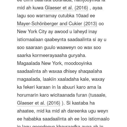
mid ah kuwa
Glaeser et al. (2016)
, ayaa
lagu soo warramay cutubka 10aad ee
Mayer-Schönberger and Cukier (2013)
oo
New York City ay awood u laheyd inay
isticmaalaan qaabeynta saadaalinta si ay u
soo saaraan guulo waaweyn oo wax soo
saarka kormeerayaasha guryaha.
Magaalada New York, moodooyinka
saadaalinta ah waxaa dhisey shaqaalaha
magaalada, laakiin xaaladaha kale, waxay
ka fekeri karaan in la abuuri karo ama la
horumarin karo wicitaanada furan (tusaale,
Glaeser et al. (2016)
). Si kastaba ha
ahaatee, mid ka mid ah dareenka ugu weyn
ee hababka saadaalinta ah ee loo isticmaalo
in lagu qoondeeyo khayraadka ayaa ah in