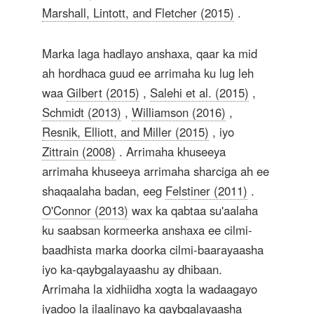
Marshall, Lintott, and Fletcher (2015)
.
Marka laga hadlayo anshaxa, qaar ka mid
ah hordhaca guud ee arrimaha ku lug leh
waa
Gilbert (2015)
,
Salehi et al. (2015)
,
Schmidt (2013)
,
Williamson (2016)
,
Resnik, Elliott, and Miller (2015)
, iyo
Zittrain (2008)
. Arrimaha khuseeya
arrimaha khuseeya arrimaha sharciga ah ee
shaqaalaha badan, eeg
Felstiner (2011)
.
O'Connor (2013)
wax ka qabtaa su'aalaha
ku saabsan kormeerka anshaxa ee cilmi-
baadhista marka doorka cilmi-baarayaasha
iyo ka-qaybgalayaashu ay dhibaan.
Arrimaha la xidhiidha xogta la wadaagayo
iyadoo la ilaalinayo ka qaybgalayaasha