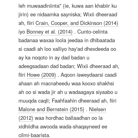
leh muwaadiniinta" (ie, kuwa aan khabiir ku
jirin) ee nidaamka sayniska; Wixii dheeraad
ah, fiiri
Crain, Cooper, and Dickinson (2014)
iyo
Bonney et al. (2014)
. Cunto-celinta
badanaa waxaa loola jeedaa in dhibaatada
si caadi ah loo xalliyo hay'ad dhexdeeda oo
ay ka noqoto in ay dad badan u
adeegsadaan dad badan; Wixii dheeraad ah,
fiiri
Howe (2009)
. Aqoon isweydaarsi caadi
ahaan ah macnaheedu waa kooxo shakhsi
ah oo si wada jir ah u wadaagaya siyaabo u
muuqda caqli; Faahfaahin dheeraad ah, fiiri
Malone and Bernstein (2015)
.
Nielsen
(2012)
waa hordhac ballaadhan oo la
xidhiidha awooda wada-shaqayneed ee
cilmi-baarista.