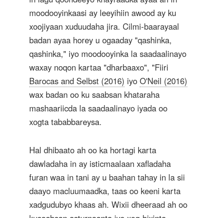
moodooyinkaasi ay leeyihiin awood ay ku
xoojiyaan xuduudaha jira. Cilmi-baarayaal
badan ayaa horey u ogaaday "qashinka,
qashinka," iyo moodooyinka la saadaalinayo
waxay noqon kartaa "dharbaaxo", "Fiiri
Barocas and Selbst (2016)
iyo
O'Neil (2016)
wax badan oo ku saabsan khataraha
mashaariicda la saadaalinayo iyada oo
xogta tababbareysa.
Hal dhibaato ah oo ka hortagi karta
dawladaha in ay isticmaalaan xafladaha
furan waa in tani ay u baahan tahay in la sii
daayo macluumaadka, taas oo keeni karta
xadgudubyo khaas ah. Wixii dheeraad ah oo