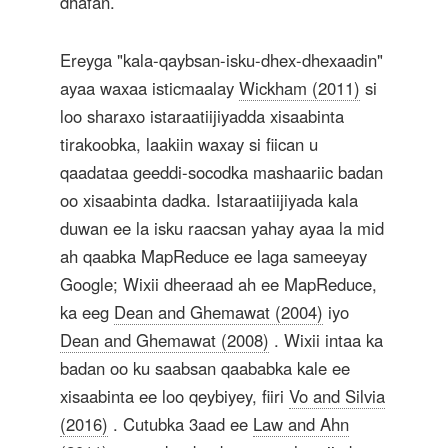
dhafan.
Ereyga "kala-qaybsan-isku-dhex-dhexaadin"
ayaa waxaa isticmaalay
Wickham (2011)
si
loo sharaxo istaraatiijiyadda xisaabinta
tirakoobka, laakiin waxay si fiican u
qaadataa geeddi-socodka mashaariic badan
oo xisaabinta dadka. Istaraatiijiyada kala
duwan ee la isku raacsan yahay ayaa la mid
ah qaabka MapReduce ee laga sameeyay
Google; Wixii dheeraad ah ee MapReduce,
ka eeg
Dean and Ghemawat (2004)
iyo
Dean and Ghemawat (2008)
. Wixii intaa ka
badan oo ku saabsan qaababka kale ee
xisaabinta ee loo qeybiyey, fiiri
Vo and Silvia
(2016)
. Cutubka 3aad ee
Law and Ahn