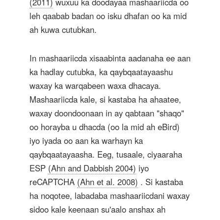
(2011)
wuxuu ka doodayaa mashaariicda oo
leh qaabab badan oo isku dhafan oo ka mid
ah kuwa cutubkan.
In mashaariicda xisaabinta aadanaha ee aan
ka hadlay cutubka, ka qaybqaatayaashu
waxay ka warqabeen waxa dhacaya.
Mashaariicda kale, si kastaba ha ahaatee,
waxay doondoonaan in ay qabtaan "shaqo"
oo horayba u dhacda (oo la mid ah eBird)
iyo iyada oo aan ka warhayn ka
qaybqaatayaasha. Eeg, tusaale, ciyaaraha
ESP
(Ahn and Dabbish 2004)
iyo
reCAPTCHA
(Ahn et al. 2008)
. Si kastaba
ha noqotee, labadaba mashaariicdani waxay
sidoo kale keenaan su'aalo anshax ah