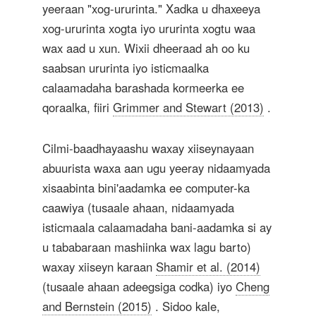
yeeraan "xog-ururinta." Xadka u dhaxeeya
xog-ururinta xogta iyo ururinta xogtu waa
wax aad u xun. Wixii dheeraad ah oo ku
saabsan ururinta iyo isticmaalka
calaamadaha barashada kormeerka ee
qoraalka, fiiri
Grimmer and Stewart (2013)
.
Cilmi-baadhayaashu waxay xiiseynayaan
abuurista waxa aan ugu yeeray nidaamyada
xisaabinta bini'aadamka ee computer-ka
caawiya (tusaale ahaan, nidaamyada
isticmaala calaamadaha bani-aadamka si ay
u tababaraan mashiinka wax lagu barto)
waxay xiiseyn karaan
Shamir et al. (2014)
(tusaale ahaan adeegsiga codka) iyo
Cheng
and Bernstein (2015)
. Sidoo kale,