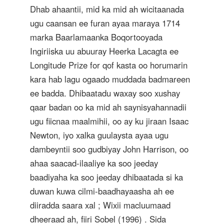
Dhab ahaantii, mid ka mid ah wicitaanada
ugu caansan ee furan ayaa maraya 1714
marka Baarlamaanka Boqortooyada
Ingiriiska uu abuuray Heerka Lacagta ee
Longitude Prize for qof kasta oo horumarin
kara hab lagu ogaado muddada badmareen
ee badda. Dhibaatadu waxay soo xushay
qaar badan oo ka mid ah saynisyahannadii
ugu fiicnaa maalmihii, oo ay ku jiraan Isaac
Newton, iyo xalka guulaysta ayaa ugu
dambeyntii soo gudbiyay John Harrison, oo
ahaa saacad-ilaaliye ka soo jeeday
baadiyaha ka soo jeeday dhibaatada si ka
duwan kuwa cilmi-baadhayaasha ah ee
diiradda saara xal ; Wixii macluumaad
dheeraad ah, fiiri
Sobel (1996)
. Sida