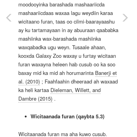
moodooyinka barashada mashaariicda
mashaariicdaas waxaa lagu weydiin karaa
wicitaano furan, taas oo cilmi-baarayaashu
ay ku tartamayaan in ay abuuraan qaababka
mashiinka wax-barashada mashiinka
waxqabadka ugu weyn. Tusaale ahaan,
kooxda Galaxy Zoo waxay u furtay wicitaan
furan waxayna heleen hab cusub oo ka soo
baxay mid ka mid ah horumarinta
Banerji et
al. (2010)
; Faahfaahin dheeraad ah waxaad
ka heli kartaa
Dieleman, Willett, and
Dambre (2015)
.
Wicitaanada furan (qaybta 5.3)
Wicitaanada furan ma aha kuwo cusub.