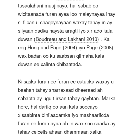
tusaalahani muujinayo, hal sabab oo
wicitaanada furan ayaa loo maleynayaa inay
si fiican u shaqeynayaan waxay tahay in ay
siiyaan dadka haysta aragti iyo xirfado kala
duwan
(Boudreau and Lakhani 2013)
. Ka
eeg
Hong and Page (2004)
iyo
Page (2008)
wax badan oo ku saabsan qiimaha kala
duwan ee xalinta dhibaatada.
Kiisaska furan ee furan ee cutubka waxay u
baahan tahay sharraxaad dheeraad ah
sababta ay ugu tiirsan tahay qaybtan. Marka
hore, hal dariiq oo aan kala soocayo
xisaabinta bini'aadamka iyo mashaariicda
furan ee furan ayaa ah in wax soo saarka ay
tahay celcelis ahaan dhammaan xalka