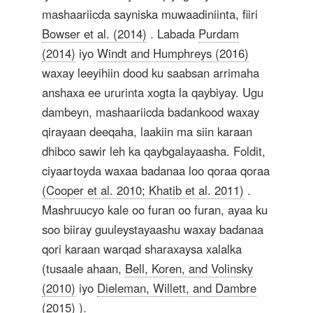
mashaariicda sayniska muwaadiniinta, fiiri
Bowser et al. (2014)
. Labada
Purdam
(2014)
iyo
Windt and Humphreys (2016)
waxay leeyihiin dood ku saabsan arrimaha
anshaxa ee ururinta xogta la qaybiyay. Ugu
dambeyn, mashaariicda badankood waxay
qirayaan deeqaha, laakiin ma siin karaan
dhibco sawir leh ka qaybgalayaasha. Foldit,
ciyaartoyda waxaa badanaa loo qoraa qoraa
(Cooper et al. 2010; Khatib et al. 2011)
.
Mashruucyo kale oo furan oo furan, ayaa ku
soo biiray guuleystayaashu waxay badanaa
qori karaan warqad sharaxaysa xalalka
(tusaale ahaan,
Bell, Koren, and Volinsky
(2010)
iyo
Dieleman, Willett, and Dambre
(2015)
).