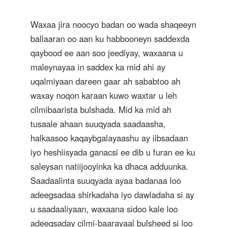
Waxaa jira noocyo badan oo wada shaqeeyn
ballaaran oo aan ku habbooneyn saddexda
qaybood ee aan soo jeediyay, waxaana u
maleynayaa in saddex ka mid ahi ay
uqalmiyaan dareen gaar ah sababtoo ah
waxay noqon karaan kuwo waxtar u leh
cilmibaarista bulshada. Mid ka mid ah
tusaale ahaan suuqyada saadaasha,
halkaasoo kaqaybgalayaashu ay iibsadaan
iyo heshiisyada ganacsi ee dib u furan ee ku
saleysan natiijooyinka ka dhaca adduunka.
Saadaalinta suuqyada ayaa badanaa loo
adeegsadaa shirkadaha iyo dawladaha si ay
u saadaaliyaan, waxaana sidoo kale loo
adeegsaday cilmi-baarayaal bulsheed si loo