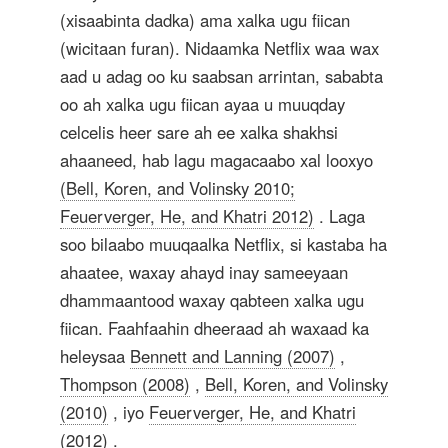
(xisaabinta dadka) ama xalka ugu fiican
(wicitaan furan). Nidaamka Netflix waa wax
aad u adag oo ku saabsan arrintan, sababta
oo ah xalka ugu fiican ayaa u muuqday
celcelis heer sare ah ee xalka shakhsi
ahaaneed, hab lagu magacaabo xal looxyo
(Bell, Koren, and Volinsky 2010;
Feuerverger, He, and Khatri 2012)
. Laga
soo bilaabo muuqaalka Netflix, si kastaba ha
ahaatee, waxay ahayd inay sameeyaan
dhammaantood waxay qabteen xalka ugu
fiican. Faahfaahin dheeraad ah waxaad ka
heleysaa
Bennett and Lanning (2007)
,
Thompson (2008)
,
Bell, Koren, and Volinsky
(2010)
, iyo
Feuerverger, He, and Khatri
(2012)
.