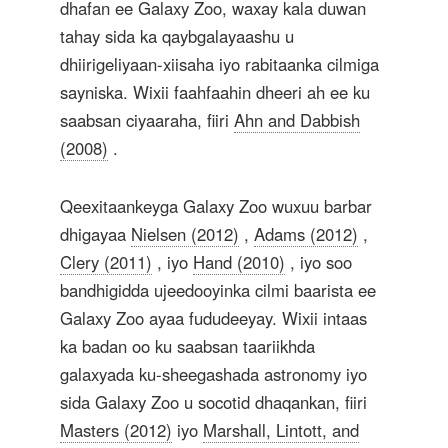
dhafan ee Galaxy Zoo, waxay kala duwan
tahay sida ka qaybgalayaashu u
dhiirigeliyaan-xiisaha iyo rabitaanka cilmiga
sayniska. Wixii faahfaahin dheeri ah ee ku
saabsan ciyaaraha, fiiri
Ahn and Dabbish
(2008)
.
Qeexitaankeyga Galaxy Zoo wuxuu barbar
dhigayaa
Nielsen (2012)
,
Adams (2012)
,
Clery (2011)
, iyo
Hand (2010)
, iyo soo
bandhigidda ujeedooyinka cilmi baarista ee
Galaxy Zoo ayaa fududeeyay. Wixii intaas
ka badan oo ku saabsan taariikhda
galaxyada ku-sheegashada astronomy iyo
sida Galaxy Zoo u socotid dhaqankan, fiiri
Masters (2012)
iyo
Marshall, Lintott, and