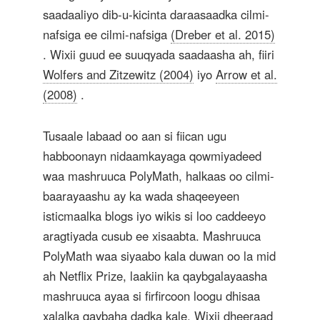
saadaaliyo dib-u-kicinta daraasaadka cilmi-
nafsiga ee cilmi-nafsiga
(Dreber et al. 2015)
. Wixii guud ee suuqyada saadaasha ah, fiiri
Wolfers and Zitzewitz (2004)
iyo
Arrow et al.
(2008)
.
Tusaale labaad oo aan si fiican ugu
habboonayn nidaamkayaga qowmiyadeed
waa mashruuca PolyMath, halkaas oo cilmi-
baarayaashu ay ka wada shaqeeyeen
isticmaalka blogs iyo wikis si loo caddeeyo
aragtiyada cusub ee xisaabta. Mashruuca
PolyMath waa siyaabo kala duwan oo la mid
ah Netflix Prize, laakiin ka qaybgalayaasha
mashruuca ayaa si firfircoon loogu dhisaa
xalalka qaybaha dadka kale. Wixii dheeraad