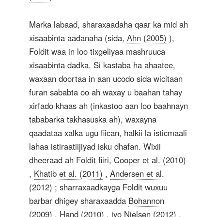
Marka labaad, sharaxaadaha qaar ka mid ah
xisaabinta aadanaha (sida,
Ahn (2005)
),
Foldit waa in loo tixgeliyaa mashruuca
xisaabinta dadka. Si kastaba ha ahaatee,
waxaan doortaa in aan ucodo sida wicitaan
furan sababta oo ah waxay u baahan tahay
xirfado khaas ah (inkastoo aan loo baahnayn
tababarka takhasuska ah), waxayna
qaadataa xalka ugu fiican, halkii la isticmaali
lahaa istiraatiijiyad isku dhafan. Wixii
dheeraad ah Foldit fiiri,
Cooper et al. (2010)
,
Khatib et al. (2011)
,
Andersen et al.
(2012)
; sharraxaadkayga Foldit wuxuu
barbar dhigey sharaxaadda
Bohannon
(2009)
,
Hand (2010)
, iyo
Nielsen (2012)
.