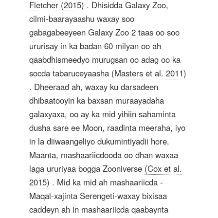
Fletcher (2015)
. Dhisidda Galaxy Zoo,
cilmi-baarayaashu waxay soo
gabagabeeyeen Galaxy Zoo 2 taas oo soo
ururisay in ka badan 60 milyan oo ah
qaabdhismeedyo murugsan oo adag oo ka
socda tabaruceyaasha
(Masters et al. 2011)
. Dheeraad ah, waxay ku darsadeen
dhibaatooyin ka baxsan muraayadaha
galaxyaxa, oo ay ka mid yihiin sahaminta
dusha sare ee Moon, raadinta meeraha, iyo
in la diiwaangeliyo dukumintiyadii hore.
Maanta, mashaariicdooda oo dhan waxaa
laga ururiyaa bogga Zooniverse
(Cox et al.
2015)
. Mid ka mid ah mashaariicda -
Maqal-xajinta Serengeti-waxay bixisaa
caddeyn ah in mashaariicda qaabaynta