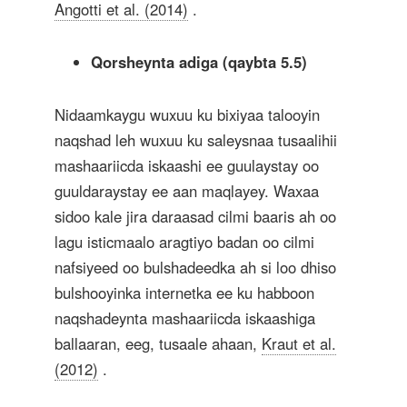
Angotti et al. (2014)
.
Qorsheynta adiga (qaybta 5.5)
Nidaamkaygu wuxuu ku bixiyaa talooyin
naqshad leh wuxuu ku saleysnaa tusaalihii
mashaariicda iskaashi ee guulaystay oo
guuldaraystay ee aan maqlayey. Waxaa
sidoo kale jira daraasad cilmi baaris ah oo
lagu isticmaalo aragtiyo badan oo cilmi
nafsiyeed oo bulshadeedka ah si loo dhiso
bulshooyinka internetka ee ku habboon
naqshadeynta mashaariicda iskaashiga
ballaaran, eeg, tusaale ahaan,
Kraut et al.
(2012)
.