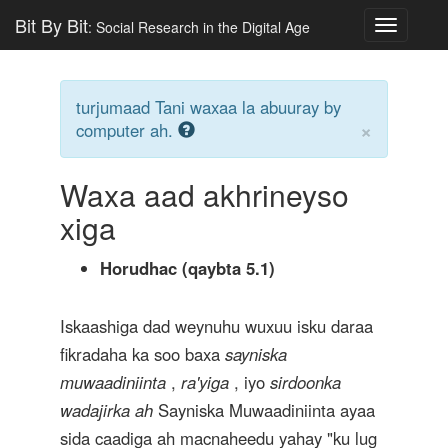
Bit By Bit
: Social Research in the Digital Age
Toggle
navigatio
turjumaad Tani waxaa la abuuray by
×
computer ah.
Waxa aad akhrineyso
xiga
Horudhac (qaybta 5.1)
Iskaashiga dad weynuhu wuxuu isku daraa
fikradaha ka soo baxa
sayniska
muwaadiniinta
,
ra'yiga
, iyo
sirdoonka
wadajirka ah
Sayniska Muwaadiniinta ayaa
sida caadiga ah macnaheedu yahay "ku lug