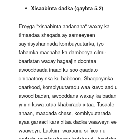
Xisaabinta dadka (qaybta 5.2)
Ereyga "xisaabinta aadanaha" waxay ka
timaadaa shaqada ay sameeyeen
saynisyahannada kombuyuutarka, iyo
fahamka macnaha ka dambeeya cilmi-
baaristan waxay hagaajin doontaa
awooddaada inaad ku soo qaadato
dhibaatooyinka ku habboon. Shaqooyinka
qaarkood, kombiyuutaradu waa kuwo aad u
awood badan, awooddana waxay ka badan
yihiin kuwa xitaa khabiirada xitaa. Tusaale
ahaan, maadada chess, kombiyuutarada
ayaa garaaci kara xitaa dadka waaweyn ee
waaweyn. Laakiin -waxaanu si fiican u