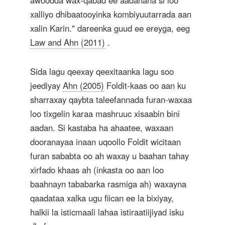
awoodda wax-qabad ee aadanaha si loo
xalliyo dhibaatooyinka kombiyuutarrada aan
xalin Karin." dareenka guud ee ereyga, eeg
Law and Ahn (2011)
.
Sida lagu qeexay qeexitaanka lagu soo
jeediyay
Ahn (2005)
Foldit-kaas oo aan ku
sharraxay qaybta taleefannada furan-waxaa
loo tixgelin karaa mashruuc xisaabin bini
aadan. Si kastaba ha ahaatee, waxaan
dooranayaa inaan uqoollo Foldit wicitaan
furan sababta oo ah waxay u baahan tahay
xirfado khaas ah (inkasta oo aan loo
baahnayn tababarka rasmiga ah) waxayna
qaadataa xalka ugu fiican ee la bixiyay,
halkii la isticmaali lahaa istiraatiijiyad isku