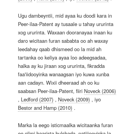
Ugu dambeyntii, mid ayaa ku doodi kara in
Peer-ilaa-Patent ay tusaale u tahay ururinta
xog ururinta. Waxaan dooranayaa inaan ku
daro wicitaan furan sababta oo ah waxay
leedahay qaab dhismeed oo la mid ah
tartanka oo keliya ayaa loo adeegsadaa,
halka ay ku jiraan xog ururinta, fikradda
faa'iidooyinka wanaagsan iyo kuwa xunba
aan cadayn. Wixii dheeraad ah oo ku
saabsan Peer-ilaa-Patent, fiiri
Noveck (2006)
,
Ledford (2007)
,
Noveck (2009)
, iyo
Bestor and Hamp (2010)
.
Marka la eego isticmaalka wicitaanka furan
ee cilmi baarista bulshada, natiijooyinka la