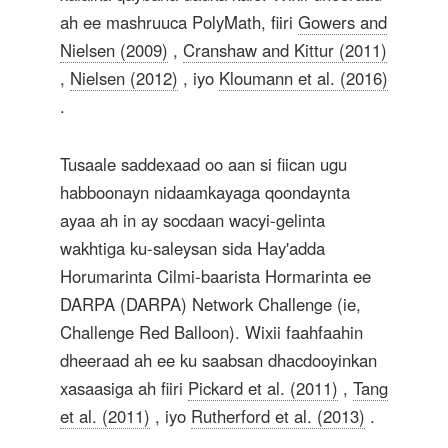
ah ee mashruuca PolyMath, fiiri
Gowers and
Nielsen (2009)
,
Cranshaw and Kittur (2011)
,
Nielsen (2012)
, iyo
Kloumann et al. (2016)
.
Tusaale saddexaad oo aan si fiican ugu
habboonayn nidaamkayaga qoondaynta
ayaa ah in ay socdaan wacyi-gelinta
wakhtiga ku-saleysan sida Hay'adda
Horumarinta Cilmi-baarista Hormarinta ee
DARPA (DARPA) Network Challenge (ie,
Challenge Red Balloon). Wixii faahfaahin
dheeraad ah ee ku saabsan dhacdooyinkan
xasaasiga ah fiiri
Pickard et al. (2011)
,
Tang
et al. (2011)
, iyo
Rutherford et al. (2013)
.