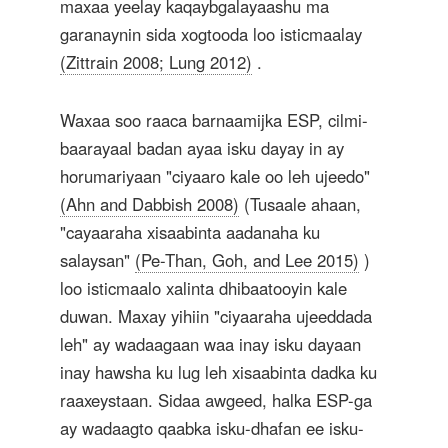
maxaa yeelay kaqaybgalayaashu ma
garanaynin sida xogtooda loo isticmaalay
(Zittrain 2008; Lung 2012)
.
Waxaa soo raaca barnaamijka ESP, cilmi-
baarayaal badan ayaa isku dayay in ay
horumariyaan "ciyaaro kale oo leh ujeedo"
(Ahn and Dabbish 2008)
(Tusaale ahaan,
"cayaaraha xisaabinta aadanaha ku
salaysan"
(Pe-Than, Goh, and Lee 2015)
)
loo isticmaalo xalinta dhibaatooyin kale
duwan. Maxay yihiin "ciyaaraha ujeeddada
leh" ay wadaagaan waa inay isku dayaan
inay hawsha ku lug leh xisaabinta dadka ku
raaxeystaan. Sidaa awgeed, halka ESP-ga
ay wadaagto qaabka isku-dhafan ee isku-